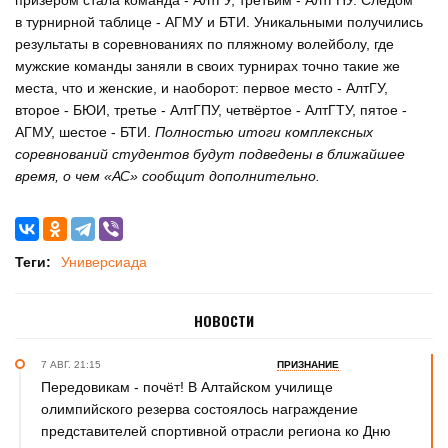
призёром стала команда - АлтГУ, третьим - АлтГПУ. Следом
в турнирной таблице - АГМУ и БТИ. Уникальными получились
результаты в соревнованиях по пляжному волейболу, где
мужские команды заняли в своих турнирах точно такие же
места, что и женские, и наоборот: первое место - АлтГУ,
второе - БЮИ, третье - АлтГПУ, четвёртое - АлтГТУ, пятое -
АГМУ, шестое - БТИ.
Полностью итоги комплексных
соревнований студентов будут подведены в ближайшее
время, о чем «АС» сообщит дополнительно.
Теги:
Универсиада
НОВОСТИ
7 АВГ. 21:15
ПРИЗНАНИЕ
Передовикам - почёт! В Алтайском училище
олимпийского резерва состоялось награждение
представителей спортивной отрасли региона ко Дню