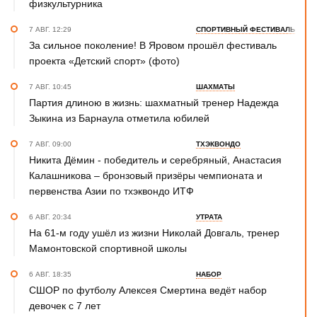
физкультурника
7 АВГ. 12:29
СПОРТИВНЫЙ ФЕСТИВАЛЬ
За сильное поколение! В Яровом прошёл фестиваль
проекта «Детский спорт» (фото)
7 АВГ. 10:45
ШАХМАТЫ
Партия длиною в жизнь: шахматный тренер Надежда
Зыкина из Барнаула отметила юбилей
7 АВГ. 09:00
ТХЭКВОНДО
Никита Дёмин - победитель и серебряный, Анастасия
Калашникова – бронзовый призёры чемпионата и
первенства Азии по тхэквондо ИТФ
6 АВГ. 20:34
УТРАТА
На 61-м году ушёл из жизни Николай Довгаль, тренер
Мамонтовской спортивной школы
6 АВГ. 18:35
НАБОР
СШОР по футболу Алексея Смертина ведёт набор
девочек с 7 лет