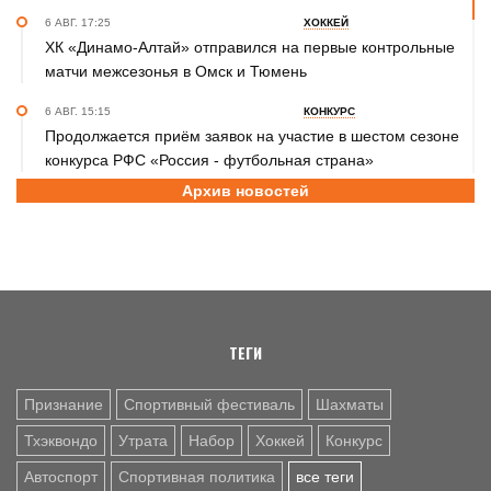
6 АВГ. 17:25
ХОККЕЙ
ХК «Динамо-Алтай» отправился на первые контрольные
матчи межсезонья в Омск и Тюмень
6 АВГ. 15:15
КОНКУРС
Продолжается приём заявок на участие в шестом сезоне
конкурса РФС «Россия - футбольная страна»
Архив новостей
6 АВГ. 14:45
СПОРТИВНАЯ ПОЛИТИКА
Как в 2026 году можно оформить социальный налоговый
вычет за занятия спортом?
6 АВГ. 12:55
ГРЕБЛЯ НА БАЙДАРКАХ И КАНОЭ
В заключительный день юниорского первенства России
на счету алтайских гребцов три медали
ТЕГИ
Признание
Спортивный фестиваль
Шахматы
Тхэквондо
Утрата
Набор
Хоккей
Конкурс
Автоспорт
Спортивная политика
все теги