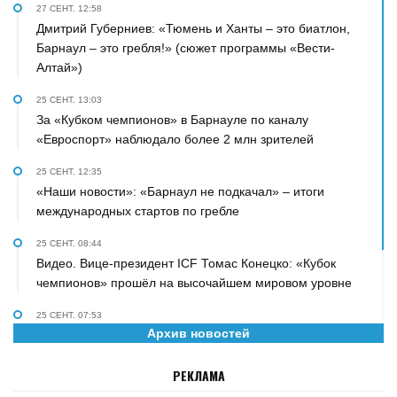
27 СЕНТ. 12:58
Дмитрий Губерниев: «Тюмень и Ханты – это биатлон,
Барнаул – это гребля!» (сюжет программы «Вести-
Алтай»)
25 СЕНТ. 13:03
За «Кубком чемпионов» в Барнауле по каналу
«Евроспорт» наблюдало более 2 млн зрителей
25 СЕНТ. 12:35
«Наши новости»: «Барнаул не подкачал» – итоги
международных стартов по гребле
25 СЕНТ. 08:44
Видео. Вице-президент ICF Томас Конецко: «Кубок
чемпионов» прошёл на высочайшем мировом уровне
25 СЕНТ. 07:53
Архив новостей
«Персона» на телеканале «Катунь 24». О гребле,
биатлоне, сыне и рок-н-ролле рассказал Дмитрий
РЕКЛАМА
Губерниев