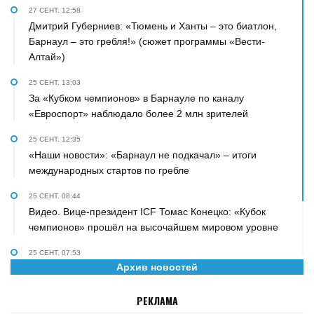
27 СЕНТ. 12:58
Дмитрий Губерниев: «Тюмень и Ханты – это биатлон,
Барнаул – это гребля!» (сюжет программы «Вести-
Алтай»)
25 СЕНТ. 13:03
За «Кубком чемпионов» в Барнауле по каналу
«Евроспорт» наблюдало более 2 млн зрителей
25 СЕНТ. 12:35
«Наши новости»: «Барнаул не подкачал» – итоги
международных стартов по гребле
25 СЕНТ. 08:44
Видео. Вице-президент ICF Томас Конецко: «Кубок
чемпионов» прошёл на высочайшем мировом уровне
25 СЕНТ. 07:53
Архив новостей
«Персона» на телеканале «Катунь 24». О гребле,
биатлоне, сыне и рок-н-ролле рассказал Дмитрий
РЕКЛАМА
Губерниев