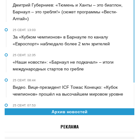
Дмитрий Губерниев: «Тюмень и Ханты – это биатлон,
Барнаул – это гребля!» (сюжет программы «Вести-
Алтай»)
25 СЕНТ. 13:03
За «Кубком чемпионов» в Барнауле по каналу
«Евроспорт» наблюдало более 2 млн зрителей
25 СЕНТ. 12:35
«Наши новости»: «Барнаул не подкачал» – итоги
международных стартов по гребле
25 СЕНТ. 08:44
Видео. Вице-президент ICF Томас Конецко: «Кубок
чемпионов» прошёл на высочайшем мировом уровне
25 СЕНТ. 07:53
Архив новостей
«Персона» на телеканале «Катунь 24». О гребле,
биатлоне, сыне и рок-н-ролле рассказал Дмитрий
РЕКЛАМА
Губерниев