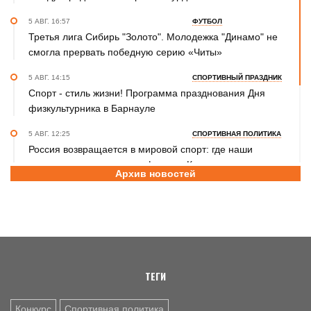
5 АВГ. 16:57
ФУТБОЛ
Третья лига Сибирь "Золото". Молодежка "Динамо" не
смогла прервать победную серию «Читы»
5 АВГ. 14:15
СПОРТИВНЫЙ ПРАЗДНИК
Спорт - стиль жизни! Программа празднования Дня
физкультурника в Барнауле
5 АВГ. 12:25
СПОРТИВНАЯ ПОЛИТИКА
Россия возвращается в мировой спорт: где наши
спортсмены выступают с флагом. Куда уже допустили
Архив новостей
россиян и где сохраняется запрет
5 АВГ. 11:35
ПЛЯЖНЫЙ ВОЛЕЙБОЛ
Фоторепортаж с этапа чемпионата России по пляжному
волейболу в Барнауле
ТЕГИ
Конкурс
Спортивная политика