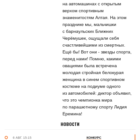
на автомашинах с открытым
верхом спортивным
знаменитостям Алтая. На этом
празднике мы, мальчишки
с барнаульских Ближних
Черёмушек, ощущали себя
счастливейшими из смертных.
Ещё бы! Вот они - звезды спорта,
перед нами! Помню, какими
овациями была встречена
молодая стройная белокурая
женщина в синем спортивном
костюме на подиуме одного
из автомобилей: диктор объявил,
что это чемпионка мира
по парашютному спорту Лидия
Еремина!
НОВОСТИ
6 АВГ. 15:15
КОНКУРС