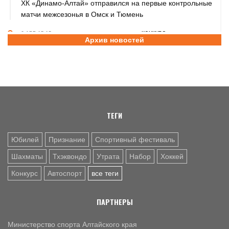
ХК «Динамо-Алтай» отправился на первые контрольные
матчи межсезонья в Омск и Тюмень
6 АВГ. 15:15
КОНКУРС
Архив новостей
Продолжается приём заявок на участие в шестом сезоне
конкурса РФС «Россия - футбольная страна»
6 АВГ. 14:45
СПОРТИВНАЯ ПОЛИТИКА
Как в 2026 году можно оформить социальный налоговый
вычет за занятия спортом?
ТЕГИ
Юбилей
Признание
Спортивный фестиваль
Шахматы
Тхэквондо
Утрата
Набор
Хоккей
Конкурс
Автоспорт
все теги
ПАРТНЕРЫ
Министерство спорта Алтайского края