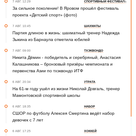
7 АВГ. 12:29
СПОРТИВНЫЙ ФЕСТИВАЛЬ
За сильное поколение! В Яровом прошёл фестиваль
проекта «Детский спорт» (фото)
7 АВГ. 10:45
ШАХМАТЫ
Партия длиною в жизнь: шахматный тренер Надежда
Зыкина из Барнаула отметила юбилей
7 АВГ. 09:00
ТХЭКВОНДО
Никита Дёмин - победитель и серебряный, Анастасия
Калашникова – бронзовый призёры чемпионата и
первенства Азии по тхэквондо ИТФ
6 АВГ. 20:34
УТРАТА
На 61-м году ушёл из жизни Николай Довгаль, тренер
Мамонтовской спортивной школы
6 АВГ. 18:35
НАБОР
СШОР по футболу Алексея Смертина ведёт набор
девочек с 7 лет
6 АВГ. 17:25
ХОККЕЙ