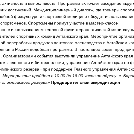
 активность и выносливость. Программа включает заседание «круг
соких достижений. Междисциплинарный диалог», где тренеры спорт
чебной физкультуре и спортивной медицине обсудят использовани
 спортсменов. Спортсмены примут участие в мастер-классе
анн с использованием тепловой физиотерапевтической мини-сауны
вителей спортивных команд Алтайского края. Мероприятие органи
ой переработки продуктов пантового оленеводства в Алтайском кр
венная в России подобная программа. В настоящее время предпри
. Организаторами события выступили управление Алтайского края
мышленности и биотехнологии, управление Алтайского края по ф
импийского резерва» при поддержке Главного управления Алтайско
и.
Мероприятие пройдет с 10:00 до 16:00 часов по адресу: г. Барн
е олимпийского резерва»
Предварительная аккредитация