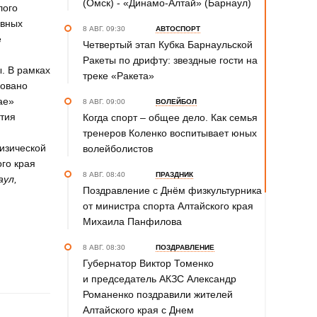
(Омск) - «Динамо-Алтай» (Барнаул)
лого
ивных
8 АВГ. 09:30
АВТОСПОРТ
е
Четвертый этап Кубка Барнаульской
Ракеты по дрифту: звездные гости на
. В рамках
треке «Ракета»
зовано
ае»
8 АВГ. 09:00
ВОЛЕЙБОЛ
ятия
Когда спорт – общее дело. Как семья
тренеров Коленко воспитывает юных
изической
волейболистов
го края
8 АВГ. 08:40
ПРАЗДНИК
аул,
Поздравление с Днём физкультурника
от министра спорта Алтайского края
Михаила Панфилова
8 АВГ. 08:30
ПОЗДРАВЛЕНИЕ
Губернатор Виктор Томенко
и председатель АКЗС Александр
Романенко поздравили жителей
Алтайского края с Днем