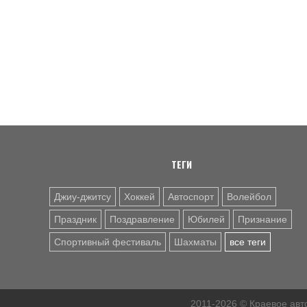
ТЕГИ
Джиу-джитсу
Хоккей
Автоспорт
Волейбол
Праздник
Поздравление
Юбилей
Признание
Спортивный фестиваль
Шахматы
все теги
2011-2026 © Краевое ав