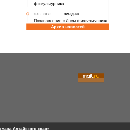
физкультурника
8 АВГ. 08:20
ПРАЗДНИК
Поздравление с Днем физкультурника
Архив новостей
от министра спорта России Михаила
Дегтярева
8 АВГ. 07:30
ЮБИЛЕЙ
Базовый элемент. Александру
Городову - 70 лет
7 АВГ. 21:15
ПРИЗНАНИЕ
Передовикам - почёт! В Алтайском
училище олимпийского резерва
состоялось награждение
представителей спортивной отрасли
региона ко Дню физкультурника
7 АВГ. 12:29
СПОРТИВНЫЙ ФЕСТИВАЛЬ
За сильное поколение! В Яровом
прошёл фестиваль проекта «Детский
оманд Алтайского края»
спорт» (фото)