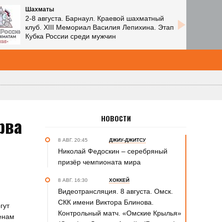
Шахматы
2-8 августа. Барнаул. Краевой шахматный
клуб. XIII Мемориал Василия Лепихина. Этап
Кубка России среди мужчин
рва
НОВОСТИ
8 АВГ. 20:45
ДЖИУ-ДЖИТСУ
Николай Федоскин – серебряный
призёр чемпионата мира
8 АВГ. 16:30
ХОККЕЙ
Видеотрансляция. 8 августа. Омск.
СКК имени Виктора Блинова.
гут
Контрольный матч. «Омские Крылья»
менам