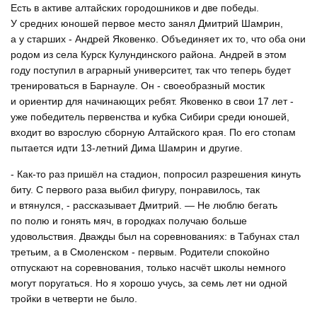
Есть в активе алтайских городошников и две победы.
У средних юношей первое место занял Дмитрий Шамрин,
а у старших - Андрей Яковенко. Объединяет их то, что оба они
родом из села Курск Кулундинского района. Андрей в этом
году поступил в аграрный университет, так что теперь будет
тренироваться в Барнауле. Он - своеобразный мостик
и ориентир для начинающих ребят. Яковенко в свои 17 лет -
уже победитель первенства и кубка Сибири среди юношей,
входит во взрослую сборную Алтайского края. По его стопам
пытается идти 13-летний Дима Шамрин и другие.
- Как-то раз пришёл на стадион, попросил разрешения кинуть
биту. С первого раза выбил фигуру, понравилось, так
и втянулся, - рассказывает Дмитрий. — Не люблю бегать
по полю и гонять мяч, в городках получаю больше
удовольствия. Дважды был на соревнованиях: в Табунах стал
третьим, а в Смоленском - первым. Родители спокойно
отпускают на соревнования, только насчёт школы немного
могут поругаться. Но я хорошо учусь, за семь лет ни одной
тройки в четверти не было.