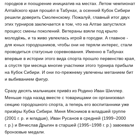
городков и поощрение инициатив на местах. Летом чемпионат
Алтайского края прошёл в Табунах, а осенний Кубок Сибири
решили доверить Смоленскому. Пожалуй, главный итог двух
этих турниров заключается в том, что на Алтае запустился
процесс смены поколений. Ветераны взяли под крыло
молодёжь, и та живо увлеклась игрой в городки. А главное -
для юных городошников, чтобы они не теряли интерес, стали
проводиться статусные соревнования. Именно в Табунах
впервые в истории этого вида спорта прошло первенство края,
а спустя три месяца многие участники этого турнира прибыли
на Кубок Сибири. И они по-прежнему увлечены метанием бит
и выбиванием фигур.
Сразу десять мальчишек привёз из Родино Иван Шиллер.
Меньше года назад вместе с товарищами он организовал
секцию городошного спорта, а теперь его воспитанники уже
призёры Кубка Сибири. Миня Мясников в младшей группе
(2001 г. р. и младше), Иван Русанов в средней (1999−2000
г. р.) и Вячеслав Дрыгин в старшей (1995−1998 г. р.) завоевали
бронзовые медали.