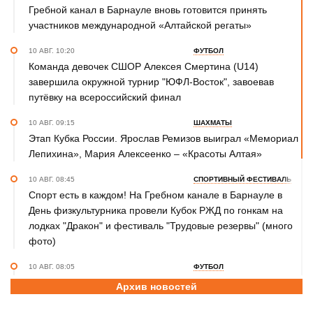
Гребной канал в Барнауле вновь готовится принять
участников международной «Алтайской регаты»
10 АВГ. 10:20
ФУТБОЛ
Команда девочек СШОР Алексея Смертина (U14)
завершила окружной турнир "ЮФЛ-Восток", завоевав
путёвку на всероссийский финал
10 АВГ. 09:15
ШАХМАТЫ
Этап Кубка России. Ярослав Ремизов выиграл «Мемориал
Лепихина», Мария Алексеенко – «Красоты Алтая»
10 АВГ. 08:45
СПОРТИВНЫЙ ФЕСТИВАЛЬ
Спорт есть в каждом! На Гребном канале в Барнауле в
День физкультурника провели Кубок РЖД по гонкам на
лодках "Дракон" и фестиваль "Трудовые резервы" (много
фото)
10 АВГ. 08:05
ФУТБОЛ
ВИДЕО. Обзор матча LEON-Второй Лиги Б «Динамо-
Архив новостей
Барнаул» — «Урал-2»