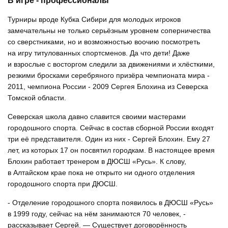
В игре - профессионалы
Турниры вроде Кубка Сибири для молодых игроков
замечательны не только серьёзным уровнем соперничества
со сверстниками, но и возможностью воочию посмотреть
на игру титулованных спортсменов. Да что дети! Даже
и взрослые с восторгом следили за движениями и хлёсткими,
резкими бросками серебряного призёра чемпионата мира -
2011, чемпиона России - 2009 Сергея Блохина из Северска
Томской области.
Северская школа давно славится своими мастерами
городошного спорта. Сейчас в состав сборной России входят
три её представителя. Один из них - Сергей Блохин. Ему 27
лет, из которых 17 он посвятил городкам. В настоящее время
Блохин работает тренером в ДЮСШ «Русь». К слову,
в Алтайском крае пока не открыто ни одного отделения
городошного спорта при ДЮСШ.
- Отделение городошного спорта появилось в ДЮСШ «Русь»
в 1999 году, сейчас на нём занимаются 70 человек, -
рассказывает Сергей. — Существует договорённость