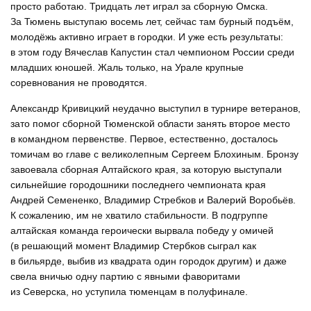
просто работаю. Тридцать лет играл за сборную Омска.
За Тюмень выступаю восемь лет, сейчас там бурный подъём,
молодёжь активно играет в городки. И уже есть результаты:
в этом году Вячеслав Капустин стал чемпионом России среди
младших юношей. Жаль только, на Урале крупные
соревнования не проводятся.
Александр Кривицкий неудачно выступил в турнире ветеранов,
зато помог сборной Тюменской области занять второе место
в командном первенстве. Первое, естественно, досталось
томичам во главе с великолепным Сергеем Блохиным. Бронзу
завоевала сборная Алтайского края, за которую выступали
сильнейшие городошники последнего чемпионата края
Андрей Семененко, Владимир Стребков и Валерий Воробьёв.
К сожалению, им не хватило стабильности. В подгруппе
алтайская команда героически вырвала победу у омичей
(в решающий момент Владимир Стербков сыграл как
в бильярде, выбив из квадрата один городок другим) и даже
свела вничью одну партию с явными фаворитами
из Северска, но уступила тюменцам в полуфинале.