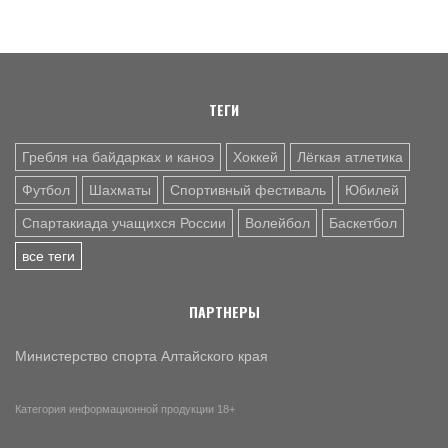
10 АВГ. 07:50
ФУТБОЛ
Пресс-конференция тренеров по итогам матча «Динамо-
Барнаул» - «Урал-2»
10 АВГ. 07:15
ЮБИЛЕЙ
ТЕГИ
Заслуженному работнику физической культуры РФ
Татьяне Вараксиной – 70 лет
Гребля на байдарках и каноэ
Хоккей
Лёгкая атлетика
Футбол
Шахматы
Спортивный фестиваль
Юбилей
Спартакиада учащихся России
Волейбол
Баскетбол
все теги
ПАРТНЕРЫ
Министерство спорта Алтайского края
Категория информационной продукции 18+