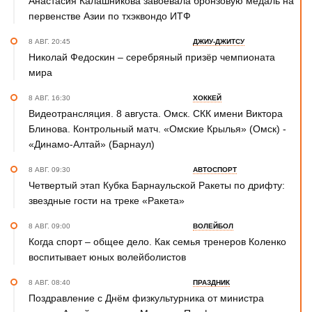
Анастасия Калашникова завоевала бронзовую медаль на
первенстве Азии по тхэквондо ИТФ
8 АВГ. 20:45
ДЖИУ-ДЖИТСУ
Николай Федоскин – серебряный призёр чемпионата
мира
8 АВГ. 16:30
ХОККЕЙ
Видеотрансляция. 8 августа. Омск. СКК имени Виктора
Блинова. Контрольный матч. «Омские Крылья» (Омск) -
«Динамо-Алтай» (Барнаул)
8 АВГ. 09:30
АВТОСПОРТ
Четвертый этап Кубка Барнаульской Ракеты по дрифту:
звездные гости на треке «Ракета»
8 АВГ. 09:00
ВОЛЕЙБОЛ
Когда спорт – общее дело. Как семья тренеров Коленко
воспитывает юных волейболистов
8 АВГ. 08:40
ПРАЗДНИК
Поздравление с Днём физкультурника от министра