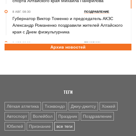
спорта Алтайского края Михаила Панфилова
8 АВГ. 08:30
ПОЗДРАВЛЕНИЕ
Губернатор Виктор Томенко и председатель АКЗС
Александр Романенко поздравили жителей Алтайского
края с Днем физкультурника
8 АВГ. 08:20
ПРАЗДНИК
Архив новостей
Поздравление с Днем физкультурника от министра
спорта России Михаила Дегтярева
8 АВГ. 07:30
ЮБИЛЕЙ
Базовый элемент. Александру Городову - 70 лет
ТЕГИ
Лёгкая атлетика
Тхэквондо
Джиу-джитсу
Хоккей
Автоспорт
Волейбол
Праздник
Поздравление
Юбилей
Признание
все теги