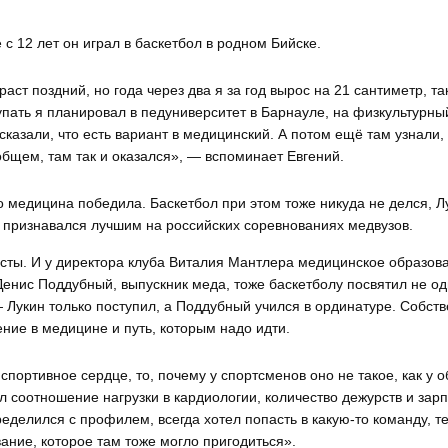
 с 12 лет он играл в баскетбол в родном Бийске.
аст поздний, но года через два я за год вырос на 21 сантиметр, та
тупать я планировал в педуниверситет в Барнауле, на физкультурны
казали, что есть вариант в медицинский. А потом ещё там узнали, 
общем, там так и оказался», — вспоминает Евгений.
о медицина победила. Баскетбол при этом тоже никуда не делся, Л
 признавался лучшим на российских соревнованиях медвузов.
исты. И у директора клуба Виталия Мантлера медицинское образов
енис Поддубный, выпускник меда, тоже баскетболу посвятил не од
— Лукин только поступил, а Поддубный учился в ординатуре. Собств
ние в медицине и путь, которым надо идти.
портивное сердце, то, почему у спортсменов оно не такое, как у 
 соотношение нагрузки в кардиологии, количество дежурств и зарп
ределился с профилем, всегда хотел попасть в какую-то команду, т
ание, которое там тоже могло пригодиться».