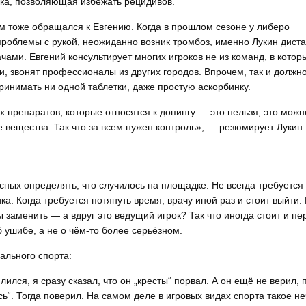
ика, позволяющая избежать рецидивов.
 тоже обращался к Евгению. Когда в прошлом сезоне у либеро
проблемы с рукой, неожиданно возник тромбоз, именно Лукин дист
ами. Евгений консультирует многих игроков не из команд, в котор
, звонят профессионалы из других городов. Впрочем, так и должно
инимать ни одной таблетки, даже простую аскорбинку.
 препаратов, которые относятся к допингу — это нельзя, это можн
 вещества. Так что за всем нужен контроль», — резюмирует Лукин.
сных определять, что случилось на площадке. Не всегда требуется 
а. Когда требуется потянуть время, врачу иной раз и стоит выйти.
 заменить — а вдруг это ведущий игрок? Так что иногда стоит и пе
 ушибе, а не о чём-то более серьёзном.
нального спорта:
лся, я сразу сказал, что он „кресты“ порвал. А он ещё не верил, 
ь“. Тогда поверил. На самом деле в игровых видах спорта такое не