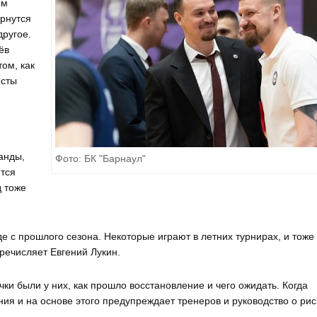
ем
ернутся
другое.
ёв
ом, как
исты
анды,
Фото: БК "Барнаул"
ятся
д тоже
нде с прошлого сезона. Некоторые играют в летних турнирах, и тоже
речисляет Евгений Лукин.
ки были у них, как прошло восстановление и чего ожидать. Когда
ия и на основе этого предупреждает тренеров и руководство о рис