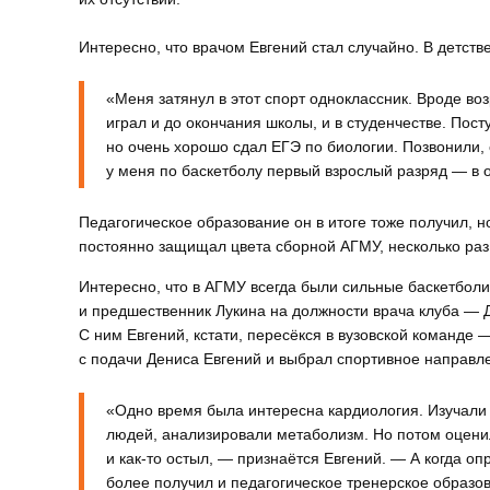
Интересно, что врачом Евгений стал случайно. В детстве
«Меня затянул в этот спорт одноклассник. Вроде возр
играл и до окончания школы, и в студенчестве. Пос
но очень хорошо сдал ЕГЭ по биологии. Позвонили, с
у меня по баскетболу первый взрослый разряд — в 
Педагогическое образование он в итоге тоже получил, н
постоянно защищал цвета сборной АГМУ, несколько раз
Интересно, что в АГМУ всегда были сильные баскетбол
и предшественник Лукина на должности врача клуба — Д
С ним Евгений, кстати, пересёкся в вузовской команде 
с подачи Дениса Евгений и выбрал спортивное направле
«Одно время была интересна кардиология. Изучали с
людей, анализировали метаболизм. Но потом оценил
и как-то остыл, — признаётся Евгений. — А когда оп
более получил и педагогическое тренерское образов