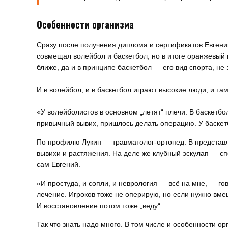
Особенности организма
Сразу после получения диплома и сертификатов Евгени
совмещал волейбол и баскетбол, но в итоге оранжевый 
ближе, да и в принципе баскетбол — его вид спорта, не з
И в волейбол, и в баскетбол играют высокие люди, и та
«У волейболистов в основном „летят“ плечи. В баскетбол
привычный вывих, пришлось делать операцию. У баскетб
По профилю Лукин — травматолог-ортопед. В представл
вывихи и растяжения. На деле же клубный эскулап — сп
сам Евгений.
«И простуда, и сопли, и неврология — всё на мне, — го
лечение. Игроков тоже не оперирую, но если нужно вмеш
И восстановление потом тоже „веду“.
Так что знать надо много. В том числе и особенности о