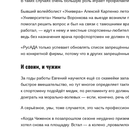
В таких случаях очень большую роль играет профилакт
Бывший волейболист «Универа» Алексей Карпенко летом
«Университета» Никиты Воронкова на выезде возникли 
помогал решить вопрос и был на связи с тамошними врач
работал, — идут к нему и местные спортсмены-любители
ведь без назначения врача профспортсмен не должен пр
«РусАДА только успевает обновлять список запрещённых
но конкретной фирмы, потому что в других запрещённые
И своим, и чужим
За годы работы Евгений научился ещё со скамейки запа
быстрое вмешательство, но тут многое определяет тактик
к спортсмену подойдёт медик, по регламенту его должны
доиграть на морально-волевых — если, конечно, речь об
А серьёзное, увы, тоже случается, это часть профессио
«Когда Чиженок в позапрошлом сезоне неудачно приземли
хотел снова на площадку. Встал — а колено „провалилос