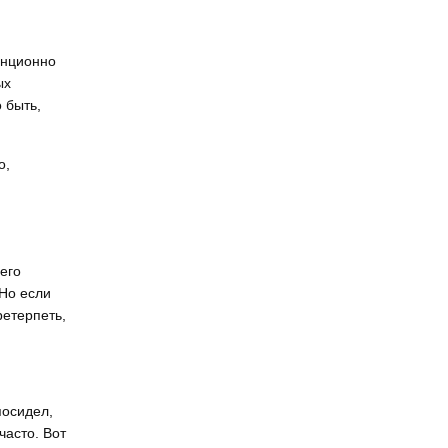
анционно
ых
 быть,
о,
его
 Но если
ретерпеть,
посидел,
часто. Вот