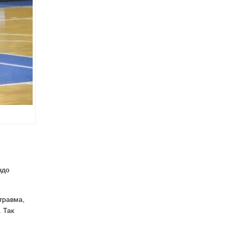
здо
травма,
 Так