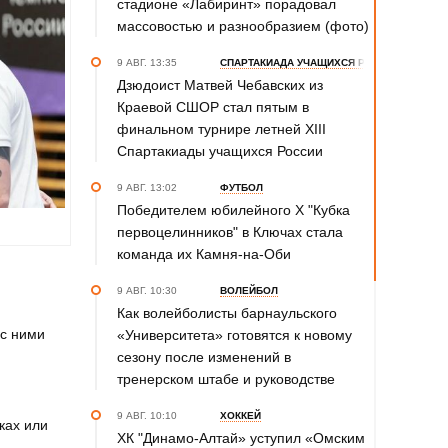
стадионе «Лабиринт» порадовал
массовостью и разнообразием (фото)
9 АВГ. 13:35
СПАРТАКИАДА УЧАЩИХСЯ РОССИИ
Дзюдоист Матвей Чебавских из
Краевой СШОР стал пятым в
финальном турнире летней XIII
Спартакиады учащихся России
9 АВГ. 13:02
ФУТБОЛ
Победителем юбилейного Х "Кубка
первоцелинников" в Ключах стала
команда их Камня-на-Оби
9 АВГ. 10:30
ВОЛЕЙБОЛ
Как волейболисты барнаульского
 с ними
«Университета» готовятся к новому
сезону после изменений в
тренерском штабе и руководстве
9 АВГ. 10:10
ХОККЕЙ
ках или
ХК "Динамо-Алтай» уступил «Омским