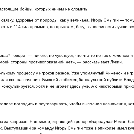
настоящие бойцы, которых ничем не сломить.
связку, здоровье от природы, как у великана. Игорь Смыгин — тому
, хоть и 114 килограммов, по прыжкам, бегу, выносливости лучше вс
ша? Говорит — ничего, но чувствует, что что-то не так с коленом и
 с моей стороны противопоказаний нет», — рассказывает Лукин.
ельному процессу у игроков разное. Уже упомянутый Чиженок и иг
няли все назначения. Бывший любимец барнаульской публики Влад
м консультируется, хотя и не играет здесь уже. А с некоторыми при
голове погладить и поуговаривать, чтобы выполнил назначения, ко
из-за капризов. Например, играющий тренер «Барнаула» Роман Ла
х. Выступавший за команду Игорь Смыгин тоже в эпикризе имел куч