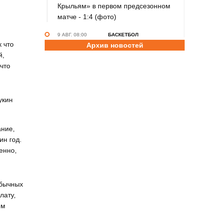
Крыльям» в первом предсезонном
матче - 1:4 (фото)
9 АВГ. 08:00
БАСКЕТБОЛ
к что
Архив новостей
В Барнауле прошли всероссийские
й,
соревнования по баскетболу 3×3
что
«Оранжевый мяч» (фото)
8 АВГ. 23:45
ЛЁГКАЯ АТЛЕТИКА
Полина разбежалась. Ткалич берёт
укин
реванш у Садовничевой на
командном чемпионате России
ание,
8 АВГ. 22:30
ТХЭКВОНДО
ин год.
Анастасия Калашникова завоевала
енно,
бронзовую медаль на первенстве
Азии по тхэквондо ИТФ
обычных
8 АВГ. 20:45
ДЖИУ-ДЖИТСУ
лату,
Николай Федоскин – серебряный
ем
призёр чемпионата мира