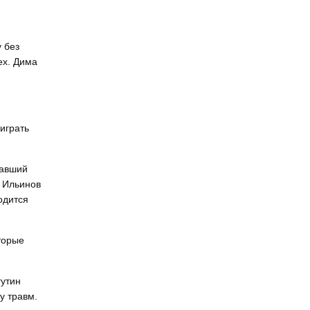
 без
ех. Дима
 играть
равший
 Ильинов
ходится
торые
гутин
у травм.