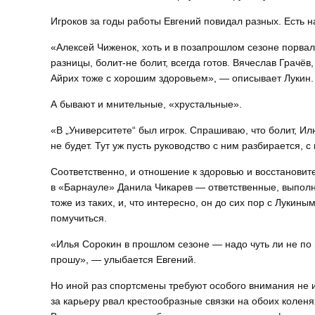
Игроков за годы работы Евгений повидал разных. Есть 
«Алексей Чиженок, хоть и в позапрошлом сезоне порвал 
разницы, болит-не болит, всегда готов. Вячеслав Грачёв
Айрих тоже с хорошим здоровьем», — описывает Лукин.
А бывают и мнительные, «хрустальные».
«В „Университете“ был игрок. Спрашиваю, что болит, Илю
не будет. Тут уж пусть руководство с ним разбирается,
Соответственно, и отношение к здоровью и восстановит
в «Барнауле» Данила Чикарев — ответственные, выпол
тоже из таких, и, что интересно, он до сих пор с Лукины
помучиться.
«Илья Сорокин в прошлом сезоне — надо чуть ли не по 
прошу», — улыбается Евгений.
Но иной раз спортсмены требуют особого внимания не 
за карьеру рвал крестообразные связки на обоих коленя