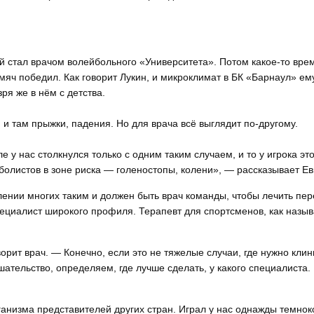
й стал врачом волейбольного «Университета». Потом какое-то вре
мяч победил. Как говорит Лукин, и микроклимат в БК «Барнаул» ем
ря же в нём с детства.
м и там прыжки, падения. Но для врача всё выглядит по-другому.
е у нас столкнулся только с одним таким случаем, и то у игрока эт
олистов в зоне риска — голеностопы, колени», — рассказывает Ев
ении многих таким и должен быть врач команды, чтобы лечить пе
ециалист широкого профиля. Терапевт для спортсменов, как назыв
ворит врач. — Конечно, если это не тяжелые случаи, где нужно кли
ательство, определяем, где лучше сделать, у какого специалиста.
рганизма представителей других стран. Играл у нас однажды темнок