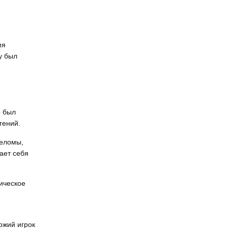
мя
у был
о был
гений.
реломы,
ает себя
ническое
ожий игрок