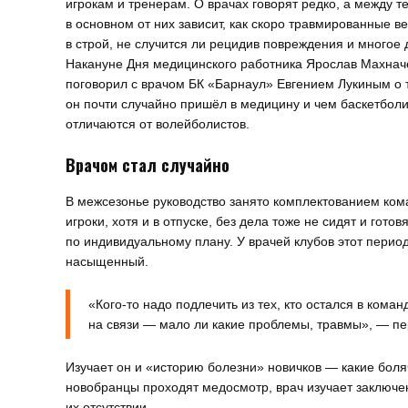
игрокам и тренерам. О врачах говорят редко, а между т
в основном от них зависит, как скоро травмированные в
в строй, не случится ли рецидив повреждения и многое 
Накануне Дня медицинского работника Ярослав Махнач
поговорил с врачом БК «Барнаул» Евгением Лукиным о т
он почти случайно пришёл в медицину и чем баскетбол
отличаются от волейболистов.
Врачом стал случайно
В межсезонье руководство занято комплектованием ком
игроки, хотя и в отпуске, без дела тоже не сидят и готов
по индивидуальному плану. У врачей клубов этот перио
насыщенный.
«Кого-то надо подлечить из тех, кто остался в кома
на связи — мало ли какие проблемы, травмы», — пе
Изучает он и «историю болезни» новичков — какие боляч
новобранцы проходят медосмотр, врач изучает заключен
их отсутствии.