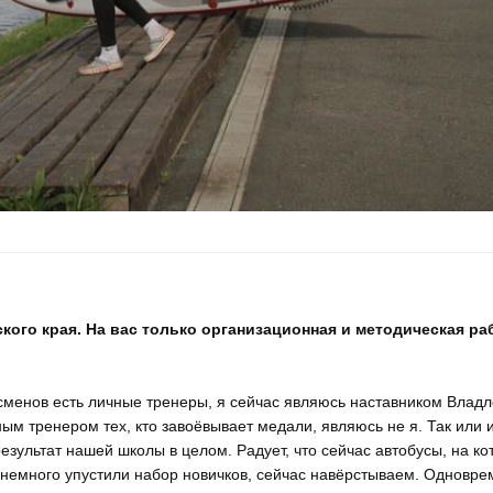
ого края. На вас только организационная и методическая ра
тсменов есть личные тренеры, я сейчас являюсь наставником Влад
ым тренером тех, кто завоёвывает медали, являюсь не я. Так или 
езультат нашей школы в целом. Радует, что сейчас автобусы, на ко
ы немного упустили набор новичков, сейчас навёрстываем. Одновр