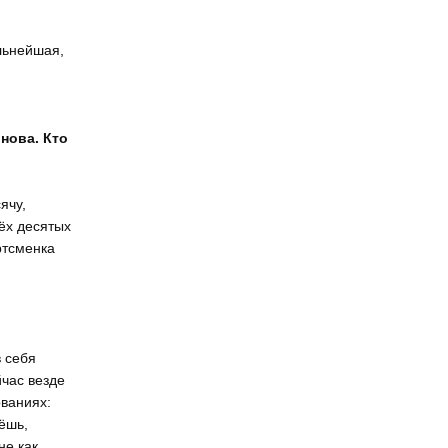
льнейшая,
нова. Кто
ячу,
ёх десятых
ртсменка
в себя
йчас везде
ованиях:
ёшь,
не как