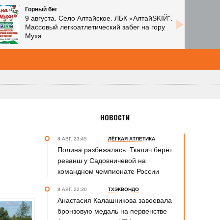
Горный бег
9 августа. Село Алтайское. ЛБК «АлтайSKIЙ".
Массовый легкоатлетический забег на гору
Муха
НОВОСТИ
8 АВГ. 23:45
ЛЁГКАЯ АТЛЕТИКА
Полина разбежалась. Ткалич берёт
реванш у Садовничевой на
командном чемпионате России
8 АВГ. 22:30
ТХЭКВОНДО
Анастасия Калашникова завоевала
бронзовую медаль на первенстве