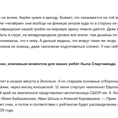
не возим, берём чужие в аренду. Бывает, что оказывается не той 
але «четвёрки» они вообще на финише уехали куда-то в сторону из-з
озвращение нашей гребли на мировую арену тяжело даётся. Даже в
 быть в струе, на международном уровне всё иначе, там дышишь по
онимаешь, что к чему. А дальше видишь, что вокруг такие же люди,
ерников не знаешь, даже тактически подготовиться сложно. У нас сей
сии, ключевым моментом для наших ребят была Спартакиада
т в начале августа в Энгельсе. А по старшим основные отборочн
ёжки, через месяц юношеской. 11 июня стартует чемпионат Европы
ий край на чемпионате представляют воспитанница СШОР им. К. Ко
н Юлия Бабашинская, Иван Штыль и Алексей Коровашков. — Прим. а
 очки, и потом в соответствии с рейтингом будет распределение к
28 года.