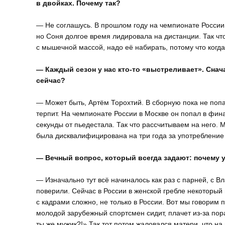
в двойках. Почему так?
— Не соглашусь. В прошлом году на чемпионате России
но Соня долгое время лидировала на дистанции. Так ч
с мышечной массой, надо её набирать, потому что когд
— Каждый сезон у нас кто-то «выстреливает». Снач
сейчас?
— Может быть, Артём Торохтий. В сборную пока не попа
терпит. На чемпионате России в Москве он попал в фин
секунды от пьедестала. Так что рассчитываем на него. 
была дисквалифицирована на три года за употребление 
— Вечный вопрос, который всегда задают: почему у
— Изначально тут всё начиналось как раз с парней, с В
поверили. Сейчас в России в женской гребле некоторый 
с кадрами сложно, не только в России. Вот мы говорим п
молодой зарубежный спортсмен сидит, плачет из-за пор
ты же мужик?!» Так тот потом жаловался матери, что на