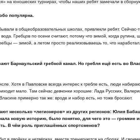
ся» на юношеских турнирах, чтобы наших ребят замечали в сборну
обо популярна.
ывали в общеобразовательных школах, привлекли ребят. Сейчас-
 вода. Гребцов по осени считают, потому что зимой, когда рутина, 
гребцы — зимой, а летом просто реализовываешь то, что наработал
ают Барнаульский гребной канал. Но гребля ещё есть во Вла
исле. Хотя в Павловске всегда интерес к гребле есть, люди набираю
риходит мало. Там сейчас девчонки хорошие: Лада Русских, Валери
Власихе примерно так же: вроде и набор есть, но тоже бросают.
пают несколько «легионеров» из других регионов: Юлия Баба
инала новую историю, было понятно, для чего это — громкие и
сть. В чём роль приглашённых спортсменов?
 в двойках и четвёрках, вместе тренируются на сборах. И своим