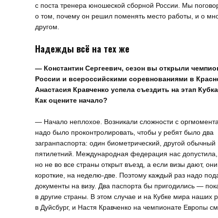
с поста тренера юношеской сборной России. Мы погово
о том, почему он решил поменять место работы, и о мн
другом.
Надежды всё на тех же
— Константин Сергеевич, сезон вы открыли чемпио
России и всероссийскими соревнованиями в Красн
Анастасия Кравченко успела съездить на этап Кубка
Как оцените начало?
— Начало неплохое. Возникали сложности с оргмомент
надо было проконтролировать, чтобы у ребят было два
загранпаспорта: один биометрический, другой обычный
пятилетний. Международная федерация нас допустила,
но не во все страны открыт въезд, а если визы дают, они
короткие, на неделю-две. Поэтому каждый раз надо под
документы на визу. Два паспорта бы пригодились — по
в другие страны. В этом случае и на Кубке мира наших 
в Дуйсбург, и Настя Кравченко на чемпионате Европы см