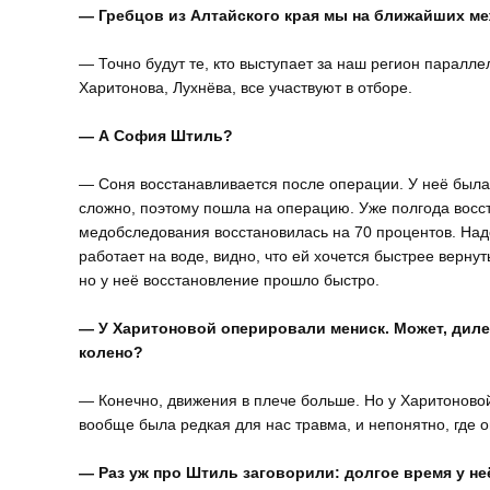
— Гребцов из Алтайского края мы на ближайших м
— Точно будут те, кто выступает за наш регион паралле
Харитонова, Лухнёва, все участвуют в отборе.
— А София Штиль?
— Соня восстанавливается после операции. У неё была
сложно, поэтому пошла на операцию. Уже полгода восст
медобследования восстановилась на 70 процентов. Надо
работает на воде, видно, что ей хочется быстрее верн
но у неё восстановление прошло быстро.
— У Харитоновой оперировали мениск. Может, дилет
колено?
— Конечно, движения в плече больше. Но у Харитоновой
вообще была редкая для нас травма, и непонятно, где о
— Раз уж про Штиль заговорили: долгое время у не