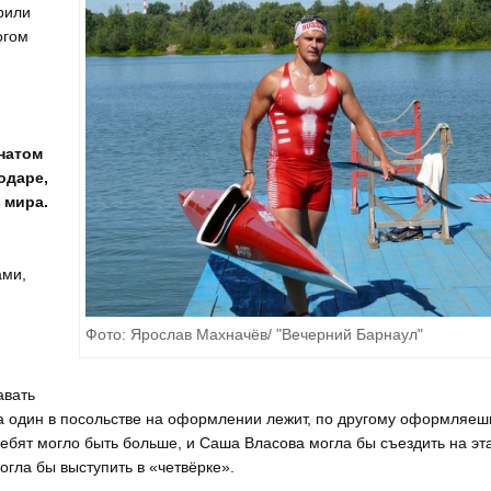
рили
огом
натом
одаре,
 мира.
ами,
Фото: Ярослав Махначёв/ "Вечерний Барнаул"
авать
ка один в посольстве на оформлении лежит, по другому оформляеш
ребят могло быть больше, и Саша Власова могла бы съездить на эт
огла бы выступить в «четвёрке».