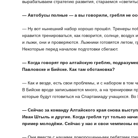
вырабатываем стратегию развития, стараемся «светить
— Автобусы полные — а вы говорили, гребля не ос
— Ну вот нынешний набор хорошо прошёл. Тренеры поб
нравится тренироваться, как говорится, солнце, воздух и
и лыжи, они и проверяются. Лыжники готовятся летом, 
Некоторые перед началом подготовки сбегают.
— Когда говорят про алтайскую греблю, подразумев
Павловске и Бийске. Как там обстановка?
— Как и везде, есть свои проблемы, и с набором в том ч
В Бийске вроде записываются много, а на тренировки п
которые будут готовиться на Спартакиаду учащихся. Во 
— Сейчас за команду Алтайского края снова высту
Иван Штыль и другие. Когда гребля тут только нач
пример молодёжи. Сейчас у нас и свои чемпионы е
— Они вместе с нашими доморощенными ребятами гребут