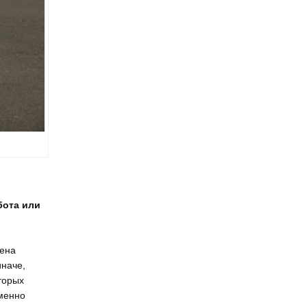
бота или
лена
иначе,
торых
еменно