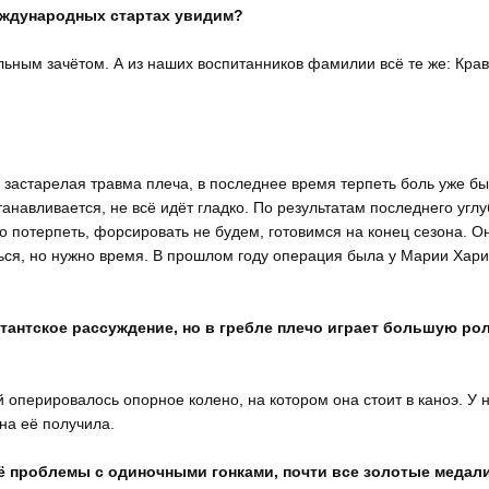
еждународных стартах увидим?
льным зачётом. А из наших воспитанников фамилии всё те же: Крав
 застарелая травма плеча, в последнее время терпеть боль уже б
анавливается, не всё идёт гладко. По результатам последнего угл
 потерпеть, форсировать не будем, готовимся на конец сезона. О
уться, но нужно время. В прошлом году операция была у Марии Хар
антское рассуждение, но в гребле плечо играет большую рол
 оперировалось опорное колено, на котором она стоит в каноэ. У 
на её получила.
ё проблемы с одиночными гонками, почти все золотые медали