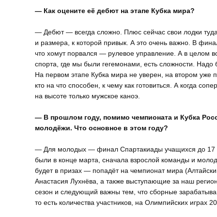
— Как оцените её дебют на этапе Кубка мира?
— Дебют — всегда сложно. Плюс сейчас свои лодки туда 
и размера, к которой привык. А это очень важно. В фин
что хомут порвался — рулевое управление. А в целом в
спорта, где мы были гегемонами, есть сложности. Надо
На первом этапе Кубка мира не уверен, на втором уже п
кто на что способен, к чему как готовиться. А когда соп
на высоте только мужское каноэ.
— В прошлом году, помимо чемпионата и Кубка Рос
молодёжи. Что основное в этом году?
— Для молодых — финал Спартакиады учащихся до 17 ле
были в конце марта, сначала взрослой команды и молод
будет в призах — попадёт на чемпионат мира (Алтайск
Анастасия Лухнёва, а также выступающие за наш регио
сезон и следующий важны тем, что сборные зарабатывают
то есть количества участников, на Олимпийских играх 20