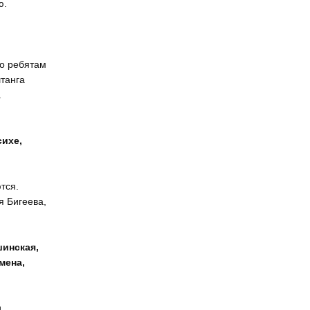
ю.
то ребятам
штанга
.
сихе,
тся.
я Бигеева,
шинская,
мена,
и