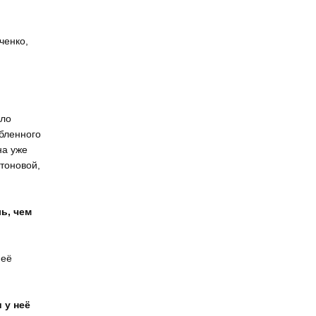
ченко,
ыло
убленного
на уже
итоновой,
ь, чем
неё
 у неё