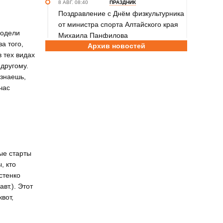
8 АВГ. 08:40
ПРАЗДНИК
Поздравление с Днём физкультурника
от министра спорта Алтайского края
модели
Михаила Панфилова
а того,
Архив новостей
 тех видах
8 АВГ. 08:30
ПОЗДРАВЛЕНИЕ
Губернатор Виктор Томенко
-другому.
и председатель АКЗС Александр
 знаешь,
Романенко поздравили жителей
час
Алтайского края с Днем
физкультурника
8 АВГ. 08:20
ПРАЗДНИК
Поздравление с Днем физкультурника
от министра спорта России Михаила
ые старты
Дегтярева
, кто
стенко
8 АВГ. 07:30
ЮБИЛЕЙ
вт.). Этот
Базовый элемент. Александру
вот,
Городову - 70 лет