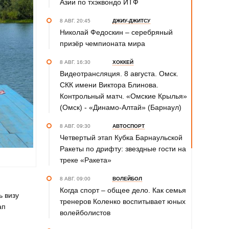
Азии по тхэквондо ИТФ
8 АВГ. 20:45
ДЖИУ-ДЖИТСУ
Николай Федоскин – серебряный
призёр чемпионата мира
8 АВГ. 16:30
ХОККЕЙ
Видеотрансляция. 8 августа. Омск.
СКК имени Виктора Блинова.
Контрольный матч. «Омские Крылья»
(Омск) - «Динамо-Алтай» (Барнаул)
8 АВГ. 09:30
АВТОСПОРТ
Четвертый этап Кубка Барнаульской
Ракеты по дрифту: звездные гости на
треке «Ракета»
8 АВГ. 09:00
ВОЛЕЙБОЛ
Когда спорт – общее дело. Как семья
ь визу
тренеров Коленко воспитывает юных
ап
волейболистов