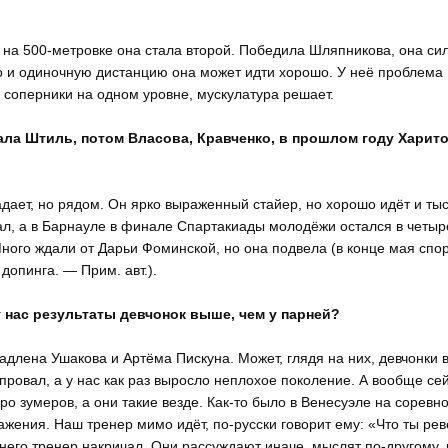
 на 500-метровке она стала второй. Победила Шляпникова, она си
то и одиночную дистанцию она может идти хорошо. У неё проблема
а соперники на одном уровне, мускулатура решает.
ала Штиль, потом Власова, Кравченко, в прошлом году Харито
дает, но рядом. Он ярко выраженный стайер, но хорошо идёт и тыс
ал, а в Барнауле в финале Спартакиады молодёжи остался в четыр
Много ждали от Дарьи Фоминской, но она подвела (в конце мая спо
допинга. — Прим. авт.).
 нас результаты девчонок выше, чем у парней?
ладлена Ушакова и Артёма Пискуна. Может, глядя на них, девчонки 
провал, а у нас как раз выросло неплохое поколение. А вообще се
ро зумеров, а они такие везде. Как-то было в Венесуэле на соревн
ажения. Наш тренер мимо идёт, по-русски говорит ему: «Что ты рев
 него тренер накричал. Они рассуждают иначе, мыслят по-другому, 