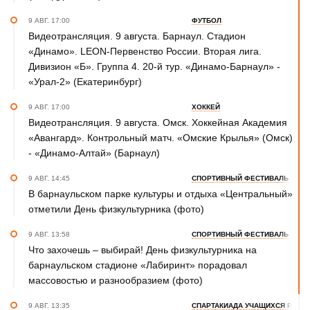
9 АВГ. 17:00
ФУТБОЛ
Видеотрансляция. 9 августа. Барнаул. Стадион
«Динамо». LEON-Первенство России. Вторая лига.
Дивизион «Б». Группа 4. 20-й тур. «Динамо-Барнаул» -
«Урал-2» (Екатеринбург)
9 АВГ. 17:00
ХОККЕЙ
Видеотрансляция. 9 августа. Омск. Хоккейная Академия
«Авангард». Контрольный матч. «Омские Крылья» (Омск)
- «Динамо-Алтай» (Барнаул)
9 АВГ. 14:45
СПОРТИВНЫЙ ФЕСТИВАЛЬ
В барнаульском парке культуры и отдыха «Центральный»
отметили День физкультурника (фото)
9 АВГ. 13:58
СПОРТИВНЫЙ ФЕСТИВАЛЬ
Что захочешь – выбирай! День физкультурника на
барнаульском стадионе «Лабиринт» порадовал
массовостью и разнообразием (фото)
9 АВГ. 13:35
СПАРТАКИАДА УЧАЩИХСЯ РОСС