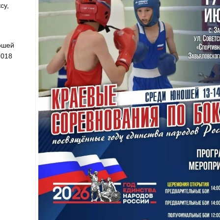
су,
ошей
2018