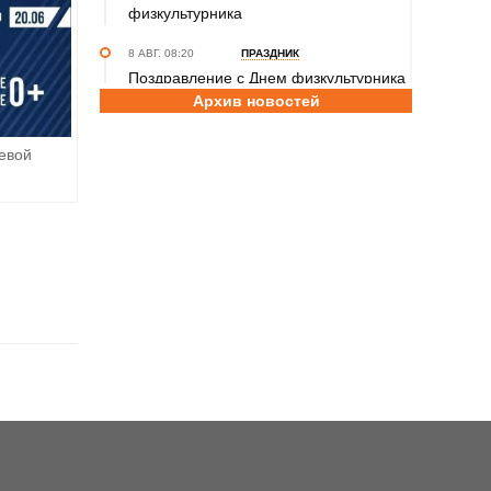
физкультурника
8 АВГ. 08:20
ПРАЗДНИК
Поздравление с Днем физкультурника
Архив новостей
от министра спорта России Михаила
Дегтярева
евой
8 АВГ. 07:30
ЮБИЛЕЙ
Базовый элемент. Александру
Городову - 70 лет
7 АВГ. 21:15
ПРИЗНАНИЕ
Передовикам - почёт! В Алтайском
училище олимпийского резерва
состоялось награждение
представителей спортивной отрасли
региона ко Дню физкультурника
7 АВГ. 12:29
СПОРТИВНЫЙ ФЕСТИВАЛЬ
За сильное поколение! В Яровом
прошёл фестиваль проекта «Детский
спорт» (фото)