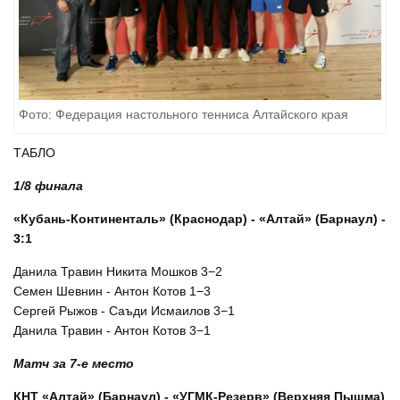
Фото: Федерация настольного тенниса Алтайского края
ТАБЛО
1/8 финала
«Кубань-Континенталь» (Краснодар) - «Алтай» (Барнаул) -
3:1
Данила Травин Никита Мошков 3−2
Семен Шевнин - Антон Котов 1−3
Сергей Рыжов - Саъди Исмаилов 3−1
Данила Травин - Антон Котов 3−1
Матч за 7-е место
КНТ «Алтай» (Барнаул) - «УГМК-Резерв» (Верхняя Пышма)