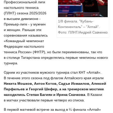
Профессиональной лиги
настольного тенниса
(ПЛНТ) сезона 2025/2026
в высшем дивизионе -
1/8 финала. "Кубань-
Премьер-лиге - у мужчин
Континенталь" – "Алтай".
и женщин. Раньше эти
Фото: ПЛНТ/Андрей Савченко
соревнования назывались
«Командный чемпионат
Федерации настольного
тенниса России» (ФНТР), но были переименованы, так что
в столице Татарстана определялись первые чемпионы нового
турнира.
Одним из участников мужского турнира стал КНТ «Алтай».
В течение этого сезона под флагом Алтайского края играли
Никита Мошков, Антон Котов, Садъи Исмаилов, Алексей
Перфильев и Георгий Шефер, а на тренерском мостике
находились Степан Багиян и Ирина Скачкова
. В Казани
в матчах участвовали первые четверо из списка.
В первой матчевой встрече за выход в ¼ финала «Алтай»