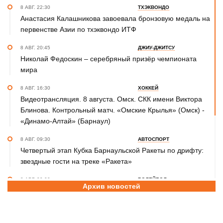
8 АВГ. 22:30
ТХЭКВОНДО
Анастасия Калашникова завоевала бронзовую медаль на
первенстве Азии по тхэквондо ИТФ
8 АВГ. 20:45
ДЖИУ-ДЖИТСУ
Николай Федоскин – серебряный призёр чемпионата
мира
8 АВГ. 16:30
ХОККЕЙ
Видеотрансляция. 8 августа. Омск. СКК имени Виктора
Блинова. Контрольный матч. «Омские Крылья» (Омск) -
«Динамо-Алтай» (Барнаул)
8 АВГ. 09:30
АВТОСПОРТ
Четвертый этап Кубка Барнаульской Ракеты по дрифту:
звездные гости на треке «Ракета»
8 АВГ. 09:00
ВОЛЕЙБОЛ
Архив новостей
Когда спорт – общее дело. Как семья тренеров Коленко
воспитывает юных волейболистов
8 АВГ. 08:40
ПРАЗДНИК