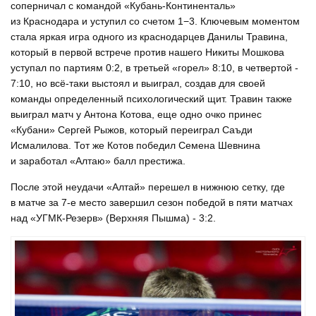
соперничал с командой «Кубань-Континенталь»
из Краснодара и уступил со счетом 1−3. Ключевым моментом
стала яркая игра одного из краснодарцев Данилы Травина,
который в первой встрече против нашего Никиты Мошкова
уступал по партиям 0:2, в третьей «горел» 8:10, в четвертой -
7:10, но всё-таки выстоял и выиграл, создав для своей
команды определенный психологический щит. Травин также
выиграл матч у Антона Котова, еще одно очко принес
«Кубани» Сергей Рыжов, который переиграл Саъди
Исмалилова. Тот же Котов победил Семена Шевнина
и заработал «Алтаю» балл престижа.
После этой неудачи «Алтай» перешел в нижнюю сетку, где
в матче за 7-е место завершил сезон победой в пяти матчах
над «УГМК-Резерв» (Верхняя Пышма) - 3:2.