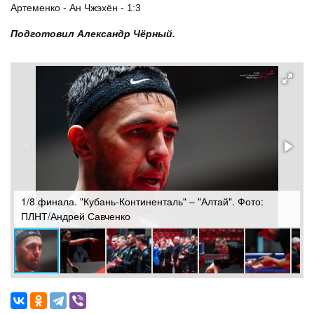
Артеменко - Ан Чжэхён - 1:3
Подготовил Александр Чёрный.
1/8 финала. "Кубань-Континенталь" – "Алтай". Фото:
1
ПЛНТ/Андрей Савченко
П