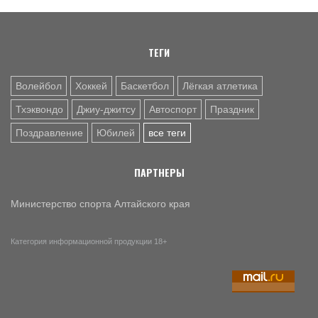
Поздравление с Днём физкультурника от министра
спорта Алтайского края Михаила Панфилова
ТЕГИ
Волейбол
Хоккей
Баскетбол
Лёгкая атлетика
Тхэквондо
Джиу-джитсу
Автоспорт
Праздник
Поздравление
Юбилей
все теги
ПАРТНЕРЫ
Министерство спорта Алтайского края
Категория информационной продукции 18+