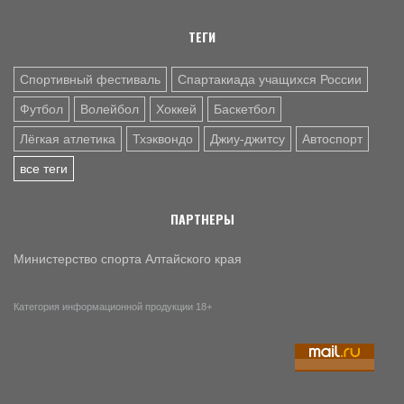
Видеотрансляция. 8 августа. Омск. СКК имени Виктора
Блинова. Контрольный матч. «Омские Крылья» (Омск) -
ТЕГИ
«Динамо-Алтай» (Барнаул)
Спортивный фестиваль
Спартакиада учащихся России
Футбол
Волейбол
Хоккей
Баскетбол
Лёгкая атлетика
Тхэквондо
Джиу-джитсу
Автоспорт
все теги
ПАРТНЕРЫ
Министерство спорта Алтайского края
Категория информационной продукции 18+