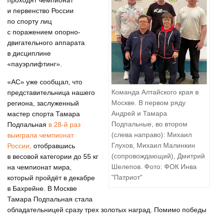
проходят чемпионат
и первенство России
по спорту лиц
с поражением опорно-
двигательного аппарата
в дисциплине
«пауэрлифтинг».
«АС» уже сообщал, что
Команда Алтайского края в
представительница нашего
Москве. В первом ряду
региона, заслуженный
Андрей и Тамара
мастер спорта Тамара
Подпальные, во втором
Подпальная
в 28-й раз
(слева направо): Михаил
выиграла чемпионат
Глухов, Михаил Малинкин
России,
отобравшись
(сопровождающий), Дмитрий
в весовой категории до 55 кг
Шелепов. Фото: ФОК Инва
на чемпионат мира,
"Патриот"
который пройдёт в декабре
в Бахрейне. В Москве
Тамара Подпальная стала
обладательницей сразу трех золотых наград. Помимо победы