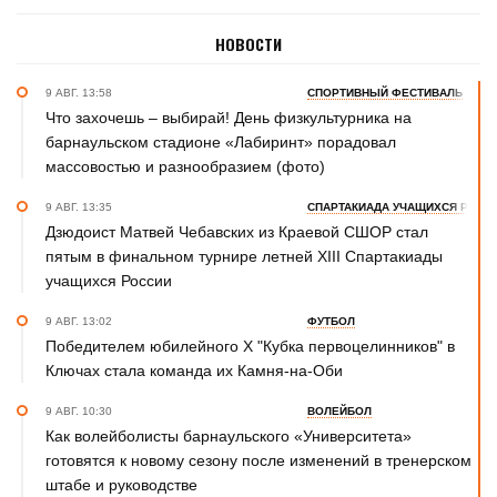
НОВОСТИ
9 АВГ. 13:58
СПОРТИВНЫЙ ФЕСТИВАЛЬ
Что захочешь – выбирай! День физкультурника на
барнаульском стадионе «Лабиринт» порадовал
массовостью и разнообразием (фото)
9 АВГ. 13:35
СПАРТАКИАДА УЧАЩИХСЯ РОСС
Дзюдоист Матвей Чебавских из Краевой СШОР стал
пятым в финальном турнире летней XIII Спартакиады
учащихся России
9 АВГ. 13:02
ФУТБОЛ
Победителем юбилейного Х "Кубка первоцелинников" в
Ключах стала команда их Камня-на-Оби
9 АВГ. 10:30
ВОЛЕЙБОЛ
Как волейболисты барнаульского «Университета»
готовятся к новому сезону после изменений в тренерском
штабе и руководстве