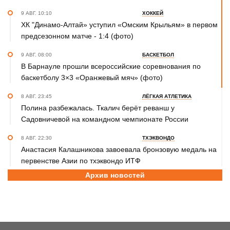
9 АВГ. 10:10
ХОККЕЙ
ХК "Динамо-Алтай» уступил «Омским Крыльям» в первом
предсезонном матче - 1:4 (фото)
9 АВГ. 08:00
БАСКЕТБОЛ
В Барнауле прошли всероссийские соревнования по
баскетболу 3×3 «Оранжевый мяч» (фото)
8 АВГ. 23:45
ЛЁГКАЯ АТЛЕТИКА
Полина разбежалась. Ткалич берёт реванш у
Садовничевой на командном чемпионате России
8 АВГ. 22:30
ТХЭКВОНДО
Анастасия Калашникова завоевала бронзовую медаль на
первенстве Азии по тхэквондо ИТФ
Архив новостей
8 АВГ. 20:45
ДЖИУ-ДЖИТСУ
Николай Федоскин – серебряный призёр чемпионата
мира
8 АВГ. 16:30
ХОККЕЙ