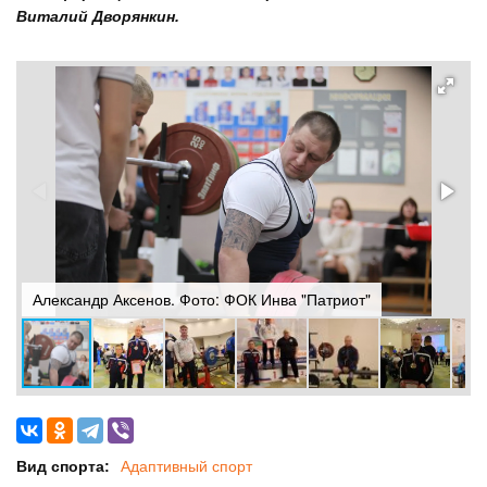
Виталий Дворянкин.
Д
Александр Аксенов. Фото: ФОК Инва "Патриот"
П
Вид спорта:
Адаптивный спорт