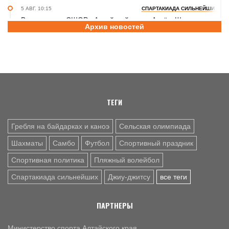
5 АВГ. 10:15
СПАРТАКИАДА СИЛЬНЕЙШИХ
Воспитанник СШОР «Алтайский ринг» Артём Шульц
Архив новостей
принял участие в турнире по боксу в рамках Спартакиады
народов России
5 АВГ. 09:45
ДЖИУ-ДЖИТСУ
Елизавета Лаптева и Валерия Зиновьева – бронзовые
призёры первенства мира
ТЕГИ
Гребля на байдарках и каноэ
Сельская олимпиада
Шахматы
Самбо
Футбол
Спортивный праздник
Спортивная политика
Пляжный волейбол
Спартакиада сильнейших
Джиу-джитсу
все теги
ПАРТНЕРЫ
Министерство спорта Алтайского края