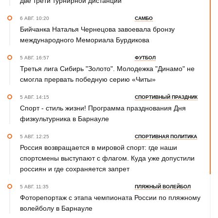
две трети турнирной дистанции
6 АВГ. 10:20
САМБО
Бийчанка Наталья Чернецова завоевала бронзу
международного Мемориала Бурдикова
5 АВГ. 16:57
ФУТБОЛ
Третья лига Сибирь "Золото". Молодежка "Динамо" не
смогла прервать победную серию «Читы»
5 АВГ. 14:15
СПОРТИВНЫЙ ПРАЗДНИК
Спорт - стиль жизни! Программа празднования Дня
физкультурника в Барнауле
5 АВГ. 12:25
СПОРТИВНАЯ ПОЛИТИКА
Россия возвращается в мировой спорт: где наши
спортсмены выступают с флагом. Куда уже допустили
россиян и где сохраняется запрет
5 АВГ. 11:35
ПЛЯЖНЫЙ ВОЛЕЙБОЛ
Фоторепортаж с этапа чемпионата России по пляжному
волейболу в Барнауле