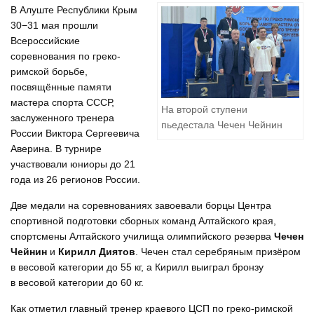
В Алуште Республики Крым
30−31 мая прошли
Всероссийские
соревнования по греко-
римской борьбе,
посвящённые памяти
мастера спорта СССР,
На второй ступени
заслуженного тренера
пьедестала Чечен Чейнин
России Виктора Сергеевича
Аверина. В турнире
участвовали юниоры до 21
года из 26 регионов России.
Две медали на соревнованиях завоевали борцы Центра
спортивной подготовки сборных команд Алтайского края,
спортсмены Алтайского училища олимпийского резерва
Чечен
Чейнин
и
Кирилл Диятов
. Чечен стал серебряным призёром
в весовой категории до 55 кг, а Кирилл выиграл бронзу
в весовой категории до 60 кг.
Как отметил главный тренер краевого ЦСП по греко-римской