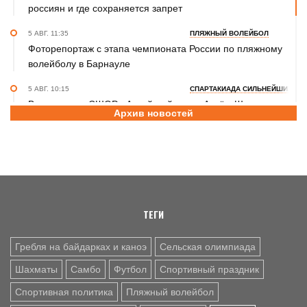
россиян и где сохраняется запрет
5 АВГ. 11:35
ПЛЯЖНЫЙ ВОЛЕЙБОЛ
Фоторепортаж с этапа чемпионата России по пляжному
волейболу в Барнауле
5 АВГ. 10:15
СПАРТАКИАДА СИЛЬНЕЙШИХ
Воспитанник СШОР «Алтайский ринг» Артём Шульц
Архив новостей
принял участие в турнире по боксу в рамках Спартакиады
народов России
5 АВГ. 09:45
ДЖИУ-ДЖИТСУ
Елизавета Лаптева и Валерия Зиновьева – бронзовые
призёры первенства мира
ТЕГИ
Гребля на байдарках и каноэ
Сельская олимпиада
Шахматы
Самбо
Футбол
Спортивный праздник
Спортивная политика
Пляжный волейбол