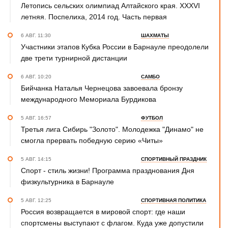
Летопись сельских олимпиад Алтайского края. XXXVI
летняя. Поспелиха, 2014 год. Часть первая
6 АВГ. 11:30
ШАХМАТЫ
Участники этапов Кубка России в Барнауле преодолели
две трети турнирной дистанции
6 АВГ. 10:20
САМБО
Бийчанка Наталья Чернецова завоевала бронзу
международного Мемориала Бурдикова
5 АВГ. 16:57
ФУТБОЛ
Третья лига Сибирь "Золото". Молодежка "Динамо" не
смогла прервать победную серию «Читы»
5 АВГ. 14:15
СПОРТИВНЫЙ ПРАЗДНИК
Спорт - стиль жизни! Программа празднования Дня
физкультурника в Барнауле
5 АВГ. 12:25
СПОРТИВНАЯ ПОЛИТИКА
Россия возвращается в мировой спорт: где наши
спортсмены выступают с флагом. Куда уже допустили