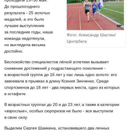
проходили 29−30 мая.
До прошлогоднего
результата - 25 золотых
медалей, а это было
лучшее выступление
за последние годы, наша
Фото: Александр Шастин/
команда недотянула,
Центрбега
но выглядела весьма
достойно.
Беспокойство специалистов лёгкой атлетики вызывает
снижение достижений у подрастающего поколения -
в возрастной группе до 16 лет у нас лишь одно золото: его
завоевала в прыжках в длину Ксения Зинченко. Среди
спортсменов до 18 лет - два первых места, одно из которых
в эстафете.
В возрастных группах до 20 и до 23 лет, а также в категории
«взрослые», особых сюрпризов не было - все выступили
в свою силу.
Выделим Сергея Шамкина, установившего два личных