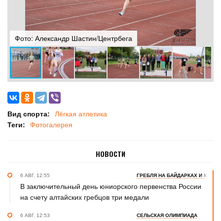
Фото: Александр Шастин/Центрбега
Ф
Вид спорта:
Лёгкая атлетика
Теги:
Фотогалерея
НОВОСТИ
6 АВГ. 12:55
ГРЕБЛЯ НА БАЙДАРКАХ И КАНОЭ
В заключительный день юниорского первенства России
на счету алтайских гребцов три медали
6 АВГ. 12:53
СЕЛЬСКАЯ ОЛИМПИАДА