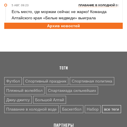
5 АВГ. 09:23
ПЛАВАНИЕ В ХОЛОДНОЙ ВОДЕ
Есть место, где моржам сейчас не жарко! Команда
Алтайского края «Белые медведи» выиграла
соревнования на Телецком озере
Архив новостей
4 АВГ. 17:45
ФУТБОЛ
Игроки московской «Академии «Динамо» имени Льва
Яшина» - победители международного турнира памяти
Геннадия Смертина (фото)
4 АВГ. 16:57
БАСКЕТБОЛ
ТЕГИ
В Барнауле победителями турнира 2 на 2 стали команды
Media Basket Altai и академии Tigers (фото)
Футбол
Спортивный праздник
Спортивная политика
Пляжный волейбол
Спартакиада сильнейших
Джиу-джитсу
Большой Алтай
Плавание в холодной воде
Баскетбол
Набор
все теги
ПАРТНЕРЫ