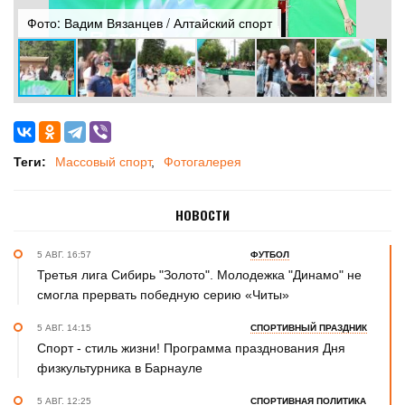
Фото: Вадим Вязанцев / Алтайский спорт
Ф
Теги:
Массовый спорт
Фотогалерея
НОВОСТИ
5 АВГ. 16:57
ФУТБОЛ
Третья лига Сибирь "Золото". Молодежка "Динамо" не
смогла прервать победную серию «Читы»
5 АВГ. 14:15
СПОРТИВНЫЙ ПРАЗДНИК
Спорт - стиль жизни! Программа празднования Дня
физкультурника в Барнауле
5 АВГ. 12:25
СПОРТИВНАЯ ПОЛИТИКА