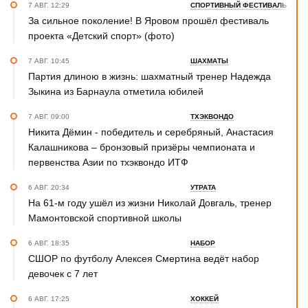
7 АВГ. 12:29
СПОРТИВНЫЙ ФЕСТИВАЛЬ
За сильное поколение! В Яровом прошёл фестиваль
проекта «Детский спорт» (фото)
7 АВГ. 10:45
ШАХМАТЫ
Партия длиною в жизнь: шахматный тренер Надежда
Зыкина из Барнаула отметила юбилей
7 АВГ. 09:00
ТХЭКВОНДО
Никита Дёмин - победитель и серебряный, Анастасия
Калашникова – бронзовый призёры чемпионата и
первенства Азии по тхэквондо ИТФ
6 АВГ. 20:34
УТРАТА
На 61-м году ушёл из жизни Николай Довгаль, тренер
Мамонтовской спортивной школы
6 АВГ. 18:35
НАБОР
СШОР по футболу Алексея Смертина ведёт набор
девочек с 7 лет
6 АВГ. 17:25
ХОККЕЙ