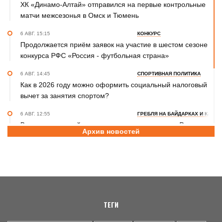
ХК «Динамо-Алтай» отправился на первые контрольные
матчи межсезонья в Омск и Тюмень
6 АВГ. 15:15
КОНКУРС
Продолжается приём заявок на участие в шестом сезоне
конкурса РФС «Россия - футбольная страна»
6 АВГ. 14:45
СПОРТИВНАЯ ПОЛИТИКА
Как в 2026 году можно оформить социальный налоговый
вычет за занятия спортом?
6 АВГ. 12:55
ГРЕБЛЯ НА БАЙДАРКАХ И КАНОЭ
В заключительный день юниорского первенства России
Архив новостей
на счету алтайских гребцов три медали
6 АВГ. 12:53
СЕЛЬСКАЯ ОЛИМПИАДА
Летопись сельских олимпиад Алтайского края. XXXVI
летняя. Поспелиха, 2014 год. Часть первая
ТЕГИ