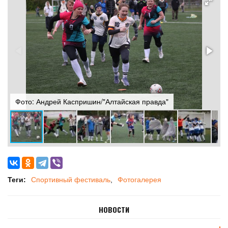
Фото: Андрей Каспришин/"Алтайская правда"
Ф
Теги:
Спортивный фестиваль
Фотогалерея
НОВОСТИ