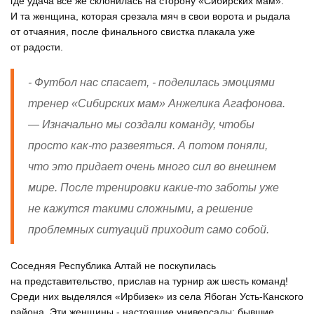
где удача все же склонилась на сторону «Сибирских мам».
И та женщина, которая срезала мяч в свои ворота и рыдала
от отчаяния, после финального свистка плакала уже
от радости.
- Футбол нас спасает, - поделилась эмоциями
тренер «Сибирских мам» Анжелика Агафонова.
— Изначально мы создали команду, чтобы
просто как-то развеяться. А потом поняли,
что это придает очень много сил во внешнем
мире. После тренировки какие-то заботы уже
не кажутся такими сложными, а решение
проблемных ситуаций приходит само собой.
Соседняя Республика Алтай не поскупилась
на представительство, прислав на турнир аж шесть команд!
Среди них выделялся «Ирбизек» из села Ябоган Усть-Канского
района. Эти женщины - настоящие универсалы: бывшие