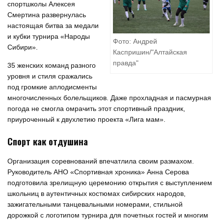
спортшколы Алексея
Смертина развернулась
настоящая битва за медали
и кубки турнира «Народы
Фото: Андрей
Сибири».
Каспришин/"Алтайская
правда"
35 женских команд разного
уровня и стиля сражались
под громкие аплодисменты
многочисленных болельщиков. Даже прохладная и пасмурная
погода не смогла омрачить этот спортивный праздник,
приуроченный к двухлетию проекта «Лига мам».
Спорт как отдушина
Организация соревнований впечатлила своим размахом.
Руководитель АНО «Спортивная хроника» Анна Серова
подготовила зрелищную церемонию открытия с выступлением
школьниц в аутентичных костюмах сибирских народов,
зажигательными танцевальными номерами, стильной
дорожкой с логотипом турнира для почетных гостей и многим