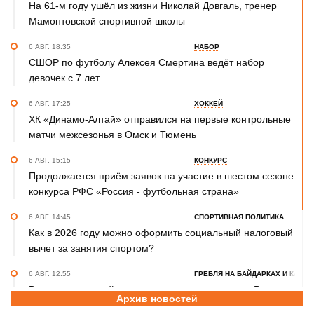
На 61-м году ушёл из жизни Николай Довгаль, тренер
Мамонтовской спортивной школы
6 АВГ. 18:35
НАБОР
СШОР по футболу Алексея Смертина ведёт набор
девочек с 7 лет
6 АВГ. 17:25
ХОККЕЙ
ХК «Динамо-Алтай» отправился на первые контрольные
матчи межсезонья в Омск и Тюмень
6 АВГ. 15:15
КОНКУРС
Продолжается приём заявок на участие в шестом сезоне
конкурса РФС «Россия - футбольная страна»
6 АВГ. 14:45
СПОРТИВНАЯ ПОЛИТИКА
Как в 2026 году можно оформить социальный налоговый
вычет за занятия спортом?
6 АВГ. 12:55
ГРЕБЛЯ НА БАЙДАРКАХ И КАНОЭ
В заключительный день юниорского первенства России
Архив новостей
на счету алтайских гребцов три медали