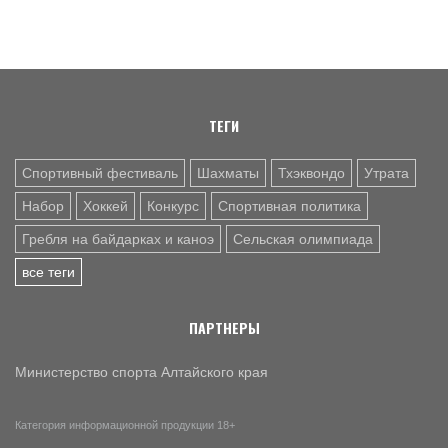
6 АВГ. 12:53
СЕЛЬСКАЯ ОЛИМПИАДА
Летопись сельских олимпиад Алтайского края. XXXVI
летняя. Поспелиха, 2014 год. Часть первая
ТЕГИ
Спортивный фестиваль
Шахматы
Тхэквондо
Утрата
Набор
Хоккей
Конкурс
Спортивная политика
Гребля на байдарках и каноэ
Сельская олимпиада
все теги
ПАРТНЕРЫ
Министерство спорта Алтайского края
Категория информационной продукции 18+