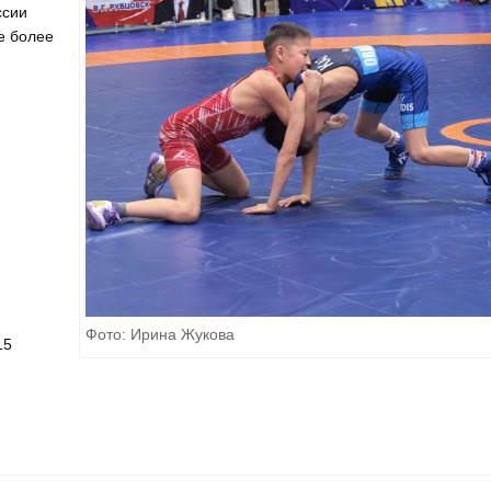
ссии
е более
Фото: Ирина Жукова
15