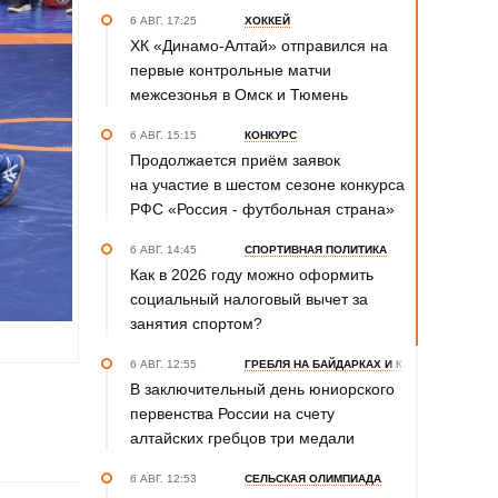
6 АВГ. 17:25
ХОККЕЙ
ХК «Динамо-Алтай» отправился на
первые контрольные матчи
межсезонья в Омск и Тюмень
6 АВГ. 15:15
КОНКУРС
Продолжается приём заявок
на участие в шестом сезоне конкурса
РФС «Россия - футбольная страна»
6 АВГ. 14:45
СПОРТИВНАЯ ПОЛИТИКА
Как в 2026 году можно оформить
социальный налоговый вычет за
занятия спортом?
6 АВГ. 12:55
ГРЕБЛЯ НА БАЙДАРКАХ И КАНОЭ
В заключительный день юниорского
первенства России на счету
алтайских гребцов три медали
6 АВГ. 12:53
СЕЛЬСКАЯ ОЛИМПИАДА