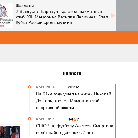
Шахматы
2-8 августа. Барнаул. Краевой шахматный
клуб. XIII Мемориал Василия Лепихина. Этап
Кубка России среди мужчин
НОВОСТИ
6 АВГ. 20:34
УТРАТА
На 61-м году ушёл из жизни Николай
Довгаль, тренер Мамонтовской
спортивной школы
6 АВГ. 18:35
НАБОР
СШОР по футболу Алексея Смертина
ведёт набор девочек с 7 лет