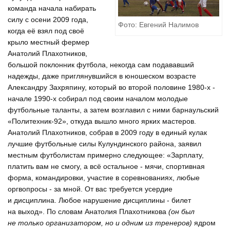
команда начала набирать
силу с осени 2009 года,
Фото: Евгений Налимов
когда её взял под своё
крыло местный фермер
Анатолий Плахотников,
большой поклонник футбола, некогда сам подававший
надежды, даже приглянувшийся в юношеском возрасте
Александру Захряпину, который во второй половине 1980-х -
начале 1990-х собирал под своим началом молодые
футбольные таланты, а затем возглавил с ними барнаульский
«Политехник-92», откуда вышло много ярких мастеров.
Анатолий Плахотников, собрав в 2009 году в единый кулак
лучшие футбольные силы Кулундинского района, заявил
местным футболистам примерно следующее: «Зарплату,
платить вам не смогу, а всё остальное - мячи, спортивная
форма, командировки, участие в соревнованиях, любые
оргвопросы - за мной. От вас требуется усердие
и дисциплина. Любое нарушение дисциплины - билет
на выход». По словам Анатолия Плахотникова
(он был
не только организатором, но и одним из тренеров)
ядром