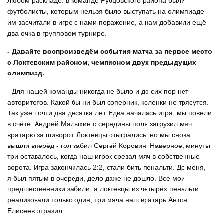
любом раскладе: в команде Рубцовского района были
футболисты, которым нельзя было выступать на олимпиаде -
им засчитали в игре с нами поражение, а нам добавили ещё
два очка в групповом турнире.
- Давайте воспроизведём события матча за первое место
с Локтевским районом, чемпионом двух предыдущих
олимпиад.
- Для нашей команды никогда не было и до сих пор нет
авторитетов. Какой бы ни был соперник, коленки не трясутся.
Так уже почти два десятка лет. Едва началась игра, мы повели
в счёте: Андрей Малыхин с середины поля загрузил мяч
вратарю за шиворот. Локтевцы отыгрались, но мы снова
вышли вперёд - гол забил Сергей Коровин. Наверное, минуты
три оставалось, когда наш игрок срезал мяч в собственные
ворота. Игра закончилась 2:2, стали бить пенальти. До меня,
я был пятым в очереди, дело даже не дошло. Все мои
предшественники забили, а локтевцы из четырёх пенальти
реализовали только один, три мяча наш вратарь Антон
Елисеев отразил.