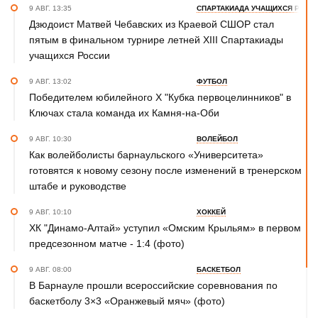
9 АВГ. 13:35
СПАРТАКИАДА УЧАЩИХСЯ РОСС
Дзюдоист Матвей Чебавских из Краевой СШОР стал
пятым в финальном турнире летней XIII Спартакиады
учащихся России
9 АВГ. 13:02
ФУТБОЛ
Победителем юбилейного Х "Кубка первоцелинников" в
Ключах стала команда их Камня-на-Оби
9 АВГ. 10:30
ВОЛЕЙБОЛ
Как волейболисты барнаульского «Университета»
готовятся к новому сезону после изменений в тренерском
штабе и руководстве
9 АВГ. 10:10
ХОККЕЙ
ХК "Динамо-Алтай» уступил «Омским Крыльям» в первом
предсезонном матче - 1:4 (фото)
9 АВГ. 08:00
БАСКЕТБОЛ
В Барнауле прошли всероссийские соревнования по
баскетболу 3×3 «Оранжевый мяч» (фото)