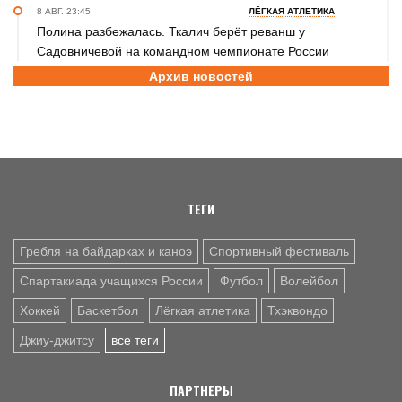
8 АВГ. 23:45
ЛЁГКАЯ АТЛЕТИКА
Полина разбежалась. Ткалич берёт реванш у
Садовничевой на командном чемпионате России
Архив новостей
8 АВГ. 22:30
ТХЭКВОНДО
Анастасия Калашникова завоевала бронзовую медаль на
первенстве Азии по тхэквондо ИТФ
8 АВГ. 20:45
ДЖИУ-ДЖИТСУ
Николай Федоскин – серебряный призёр чемпионата
мира
ТЕГИ
Гребля на байдарках и каноэ
Спортивный фестиваль
Спартакиада учащихся России
Футбол
Волейбол
Хоккей
Баскетбол
Лёгкая атлетика
Тхэквондо
Джиу-джитсу
все теги
ПАРТНЕРЫ