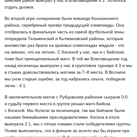
Бийский район выиграл у нас в Благовещенке 4:1. Хотелось
отдать должок.
Во второй игре соперником была команда Косихинского
района, серебряный призёр предыдущей олимпиады. Она
отобралась в финальную часть из самой футбольной зоны:
опередила Тальменский и Кытмановский районы, которые
множество раз брали на краевых олимпиадах медали - что
на зимних, что на летних. С Косихой у нас, как и с Бийском,
тоже был принципиальный матч. В той же Благовещенке год
назад косихинцы выиграли у нас в групповом турнире 4:3 и мы
в стыках довольствовались матчем за 7−8 места. В Волчихе
мы учли старые ошибки, за год набрались опыта, победили
легко - 4:1.
В заключительном матче с Рубцовским районом сыграли 0:0,
и судьбу первого места в группе решал матч Бийска
с Косихой. Мы болели за косихинцев, так как бийчане были
нашими ближайшими преследователями. Косиха в итоге
выиграла 2:1, мы с пятью очками стали победителями группы.
Позже выяснилось, что в финале за золото мы бы играли при