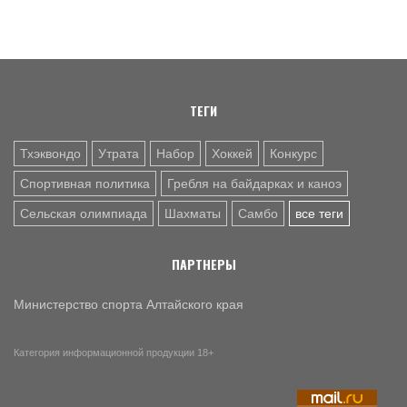
6 АВГ. 10:20
САМБО
Бийчанка Наталья Чернецова завоевала бронзу
международного Мемориала Бурдикова
ТЕГИ
Тхэквондо
Утрата
Набор
Хоккей
Конкурс
Спортивная политика
Гребля на байдарках и каноэ
Сельская олимпиада
Шахматы
Самбо
все теги
ПАРТНЕРЫ
Министерство спорта Алтайского края
Категория информационной продукции 18+