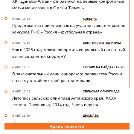
ХК «Динамо-Алтай» отправился на первые контрольные
матчи межсезонья в Омск и Тюмень
6 АВГ. 15:15
КОНКУРС
Продолжается приём заявок на участие в шестом сезоне
конкурса РФС «Россия - футбольная страна»
6 АВГ. 14:45
СПОРТИВНАЯ ПОЛИТИКА
Как в 2026 году можно оформить социальный налоговый
вычет за занятия спортом?
6 АВГ. 12:55
ГРЕБЛЯ НА БАЙДАРКАХ И КАНОЭ
В заключительный день юниорского первенства России
на счету алтайских гребцов три медали
6 АВГ. 12:53
СЕЛЬСКАЯ ОЛИМПИАДА
Летопись сельских олимпиад Алтайского края. XXXVI
летняя. Поспелиха, 2014 год. Часть первая
6 АВГ. 11:30
ШАХМАТЫ
Участники этапов Кубка России в Барнауле преодолели
Архив новостей
две трети турнирной дистанции