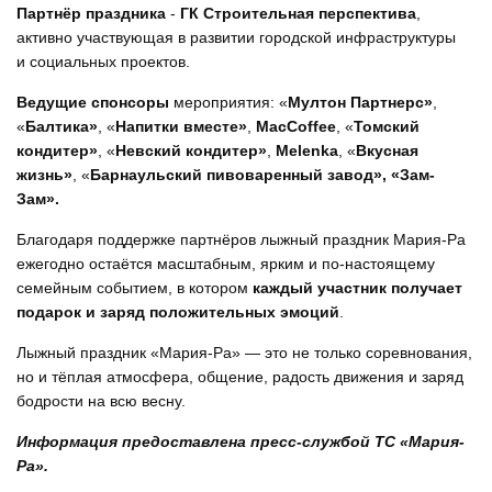
Партнёр праздника
-
ГК Строительная перспектива
,
активно участвующая в развитии городской инфраструктуры
и социальных проектов.
Ведущие спонсоры
мероприятия: «
Мултон Партнерс»
,
«
Балтика»
, «
Напитки вместе»
,
MacCoffee
, «
Томский
кондитер»
, «
Невский кондитер»
,
Melenka
, «
Вкусная
жизнь»
, «
Барнаульский пивоваренный завод», «Зам-
Зам».
Благодаря поддержке партнёров лыжный праздник Мария-Ра
ежегодно остаётся масштабным, ярким и по-настоящему
семейным событием, в котором
каждый участник получает
подарок и заряд положительных эмоций
.
Лыжный праздник «Мария-Ра» — это не только соревнования,
но и тёплая атмосфера, общение, радость движения и заряд
бодрости на всю весну.
Информация предоставлена пресс-службой ТС «Мария-
Ра».