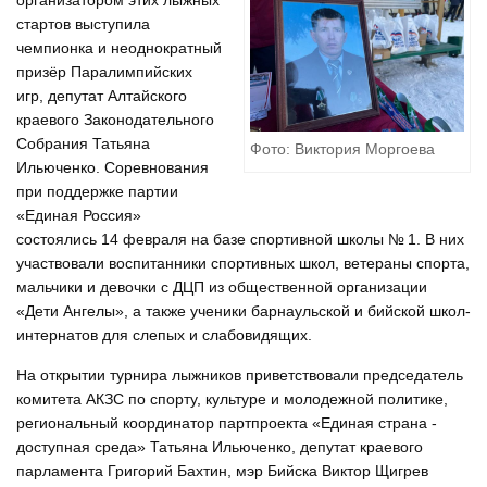
организатором этих лыжных
стартов выступила
чемпионка и неоднократный
призёр Паралимпийских
игр, депутат Алтайского
краевого Законодательного
Собрания Татьяна
Фото: Виктория Моргоева
Ильюченко. Соревнования
при поддержке партии
«Единая Россия»
состоялись 14 февраля на базе спортивной школы № 1. В них
участвовали воспитанники спортивных школ, ветераны спорта,
мальчики и девочки с ДЦП из общественной организации
«Дети Ангелы», а также ученики барнаульской и бийской школ-
интернатов для слепых и слабовидящих.
На открытии турнира лыжников приветствовали председатель
комитета АКЗС по спорту, культуре и молодежной политике,
региональный координатор партпроекта «Единая страна -
доступная среда» Татьяна Ильюченко, депутат краевого
парламента Григорий Бахтин, мэр Бийска Виктор Щигрев