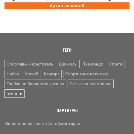
В заключительный день юниорского первенства России
Архив новостей
на счету алтайских гребцов три медали
6 АВГ. 12:53
СЕЛЬСКАЯ ОЛИМПИАДА
Летопись сельских олимпиад Алтайского края. XXXVI
летняя. Поспелиха, 2014 год. Часть первая
ТЕГИ
Спортивный фестиваль
Шахматы
Тхэквондо
Утрата
Набор
Хоккей
Конкурс
Спортивная политика
Гребля на байдарках и каноэ
Сельская олимпиада
все теги
ПАРТНЕРЫ
Министерство спорта Алтайского края