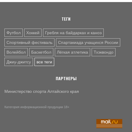
Как волейболисты барнаульского «Университета»
готовятся к новому сезону после изменений в тренерском
штабе и руководстве
ТЕГИ
9 АВГ. 10:10
ХОККЕЙ
Футбол
Хоккей
Гребля на байдарках и каноэ
ХК "Динамо-Алтай» уступил «Омским Крыльям» в первом
предсезонном матче - 1:4 (фото)
Спортивный фестиваль
Спартакиада учащихся России
Волейбол
Баскетбол
Лёгкая атлетика
Тхэквондо
Джиу-джитсу
все теги
ПАРТНЕРЫ
Министерство спорта Алтайского края
Категория информационной продукции 18+