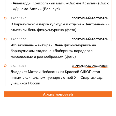
«Авангард». Контрольный матч. «Омские Крылья» (Омск)
- «Динамо-Алтай» (Барнаул)
9 АВГ. 14:45
СПОРТИВНЫЙ ФЕСТИВАЛЬ
В барнаульском парке культуры и отдыха «Центральный»
отметили День физкультурника (фото)
9 АВГ. 13:58
СПОРТИВНЫЙ ФЕСТИВАЛЬ
Что захочешь – выбирай! День физкультурника на
барнаульском стадионе «Лабиринт» порадовал
массовостью и разнообразием (фото)
9 АВГ. 13:35
СПАРТАКИАДА УЧАЩИХСЯ РОСС
Дзюдоист Матвей Чебавских из Краевой СШОР стал
пятым в финальном турнире летней XIII Спартакиады
учащихся России
9 АВГ. 13:02
ФУТБОЛ
Архив новостей
Победителем юбилейного Х "Кубка первоцелинников" в
Ключах стала команда их Камня-на-Оби
9 АВГ. 10:30
ВОЛЕЙБОЛ