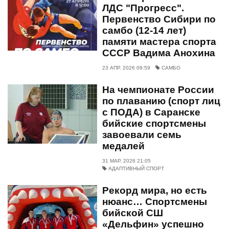
ЛДС "Прогресс".
Первенство Сибири по
самбо (12-14 лет)
памяти мастера спорта
СССР Вадима Анохина
23 АПР. 2026 09:59
САМБО
На чемпионате России
по плаванию (спорт лиц
с ПОДА) в Саранске
бийские спортсмены
завоевали семь
медалей
31 МАР. 2026 21:05
АДАПТИВНЫЙ СПОРТ
Рекорд мира, но есть
нюанс… Спортсмены
бийской СШ
«Дельфин» успешно