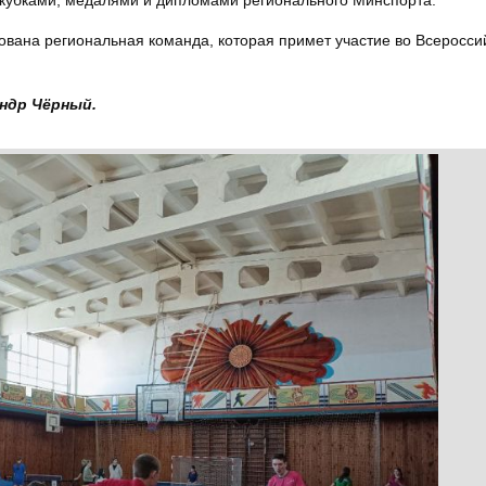
кубками, медалями и дипломами регионального Минспорта.
ована региональная команда, которая примет участие во Всеросси
ндр Чёрный.