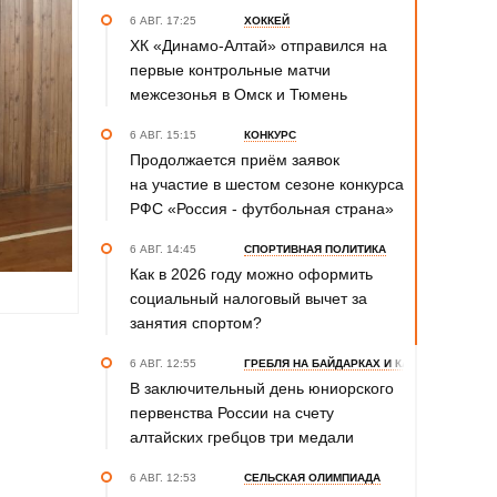
6 АВГ. 17:25
ХОККЕЙ
ХК «Динамо-Алтай» отправился на
первые контрольные матчи
межсезонья в Омск и Тюмень
6 АВГ. 15:15
КОНКУРС
Продолжается приём заявок
на участие в шестом сезоне конкурса
РФС «Россия - футбольная страна»
6 АВГ. 14:45
СПОРТИВНАЯ ПОЛИТИКА
Как в 2026 году можно оформить
социальный налоговый вычет за
занятия спортом?
6 АВГ. 12:55
ГРЕБЛЯ НА БАЙДАРКАХ И КАНОЭ
В заключительный день юниорского
первенства России на счету
алтайских гребцов три медали
6 АВГ. 12:53
СЕЛЬСКАЯ ОЛИМПИАДА