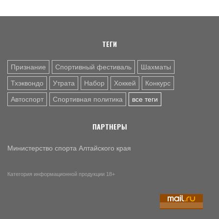
6 АВГ. 12:55
ГРЕБЛЯ НА БАЙДАРКАХ И КАНОЭ
В заключительный день юниорского первенства России
на счету алтайских гребцов три медали
ТЕГИ
Признание
Спортивный фестиваль
Шахматы
Тхэквондо
Утрата
Набор
Хоккей
Конкурс
Автоспорт
Спортивная политика
все теги
ПАРТНЕРЫ
Министерство спорта Алтайского края
Категория информационной продукции 18+