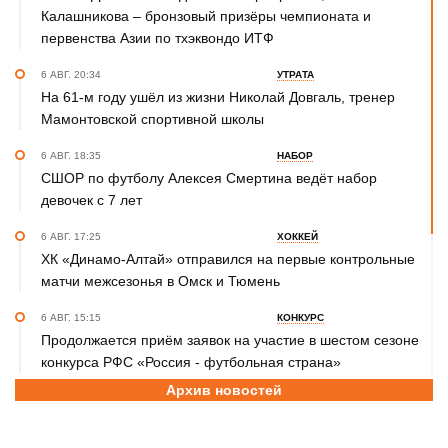
Калашникова – бронзовый призёры чемпионата и
первенства Азии по тхэквондо ИТФ
6 АВГ. 20:34
УТРАТА
На 61-м году ушёл из жизни Николай Довгаль, тренер
Мамонтовской спортивной школы
6 АВГ. 18:35
НАБОР
СШОР по футболу Алексея Смертина ведёт набор
девочек с 7 лет
6 АВГ. 17:25
ХОККЕЙ
ХК «Динамо-Алтай» отправился на первые контрольные
матчи межсезонья в Омск и Тюмень
6 АВГ. 15:15
КОНКУРС
Продолжается приём заявок на участие в шестом сезоне
конкурса РФС «Россия - футбольная страна»
Архив новостей
6 АВГ. 14:45
СПОРТИВНАЯ ПОЛИТИКА
Как в 2026 году можно оформить социальный налоговый
вычет за занятия спортом?