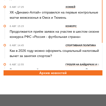
6 АВГ. 17:25
ХОККЕЙ
ХК «Динамо-Алтай» отправился на первые контрольные
матчи межсезонья в Омск и Тюмень
6 АВГ. 15:15
КОНКУРС
Продолжается приём заявок на участие в шестом сезоне
конкурса РФС «Россия - футбольная страна»
6 АВГ. 14:45
СПОРТИВНАЯ ПОЛИТИКА
Как в 2026 году можно оформить социальный налоговый
вычет за занятия спортом?
6 АВГ. 12:55
ГРЕБЛЯ НА БАЙДАРКАХ И КАНОЭ
В заключительный день юниорского первенства России
Архив новостей
на счету алтайских гребцов три медали
6 АВГ. 12:53
СЕЛЬСКАЯ ОЛИМПИАДА
Летопись сельских олимпиад Алтайского края. XXXVI
летняя. Поспелиха, 2014 год. Часть первая