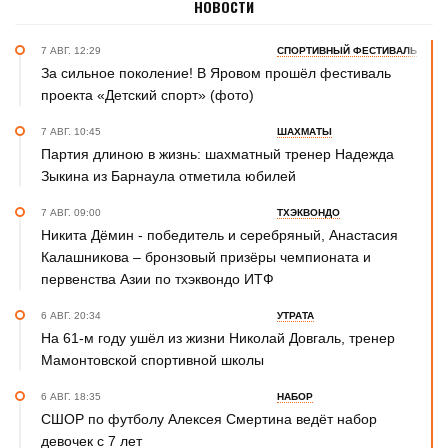
НОВОСТИ
7 АВГ. 12:29
СПОРТИВНЫЙ ФЕСТИВАЛЬ
За сильное поколение! В Яровом прошёл фестиваль
проекта «Детский спорт» (фото)
7 АВГ. 10:45
ШАХМАТЫ
Партия длиною в жизнь: шахматный тренер Надежда
Зыкина из Барнаула отметила юбилей
7 АВГ. 09:00
ТХЭКВОНДО
Никита Дёмин - победитель и серебряный, Анастасия
Калашникова – бронзовый призёры чемпионата и
первенства Азии по тхэквондо ИТФ
6 АВГ. 20:34
УТРАТА
На 61-м году ушёл из жизни Николай Довгаль, тренер
Мамонтовской спортивной школы
6 АВГ. 18:35
НАБОР
СШОР по футболу Алексея Смертина ведёт набор
девочек с 7 лет