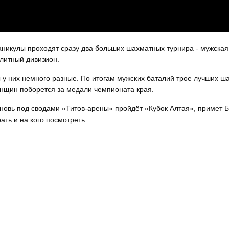
аникулы проходят сразу два больших шахматных турнира - мужска
элитный дивизион.
 у них немного разные. По итогам мужских баталий трое лучших ш
енщин поборется за медали чемпионата края.
вновь под сводами «Титов-арены» пройдёт «Кубок Алтая», примет 
ать и на кого посмотреть.