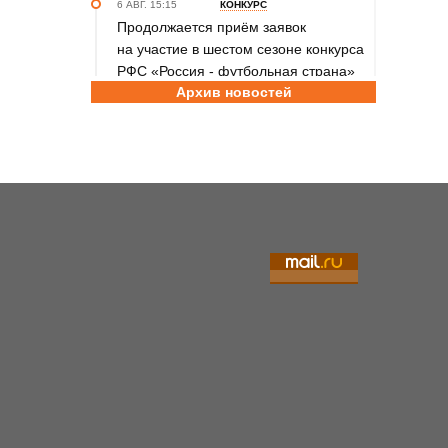
6 АВГ. 15:15
КОНКУРС
Продолжается приём заявок
на участие в шестом сезоне конкурса
РФС «Россия - футбольная страна»
Архив новостей
6 АВГ. 14:45
СПОРТИВНАЯ ПОЛИТИКА
Как в 2026 году можно оформить
социальный налоговый вычет за
занятия спортом?
6 АВГ. 12:55
ГРЕБЛЯ НА БАЙДАРКАХ И КАНОЭ
В заключительный день юниорского
первенства России на счету
алтайских гребцов три медали
6 АВГ. 12:53
СЕЛЬСКАЯ ОЛИМПИАДА
Летопись сельских олимпиад
Алтайского края. XXXVI летняя.
Поспелиха, 2014 год. Часть первая