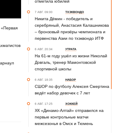
отметила юбилей
7 АВГ. 09:00
ТХЭКВОНДО
Никита Дёмин - победитель и
серебряный, Анастасия Калашникова
я «Первая
– бронзовый призёры чемпионата и
первенства Азии по тхэквондо ИТФ
ахматистов
6 АВГ. 20:34
УТРАТА
На 61-м году ушёл из жизни Николай
Довгаль, тренер Мамонтовской
Барнаул
спортивной школы
6 АВГ. 18:35
НАБОР
СШОР по футболу Алексея Смертина
ведёт набор девочек с 7 лет
6 АВГ. 17:25
ХОККЕЙ
ХК «Динамо-Алтай» отправился на
первые контрольные матчи
межсезонья в Омск и Тюмень