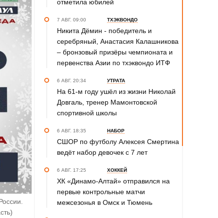
отметила юбилей
7 АВГ. 09:00
ТХЭКВОНДО
Никита Дёмин - победитель и
серебряный, Анастасия Калашникова
– бронзовый призёры чемпионата и
первенства Азии по тхэквондо ИТФ
6 АВГ. 20:34
УТРАТА
На 61-м году ушёл из жизни Николай
Довгаль, тренер Мамонтовской
спортивной школы
6 АВГ. 18:35
НАБОР
СШОР по футболу Алексея Смертина
ведёт набор девочек с 7 лет
6 АВГ. 17:25
ХОККЕЙ
ХК «Динамо-Алтай» отправился на
первые контрольные матчи
России.
межсезонья в Омск и Тюмень
сть)