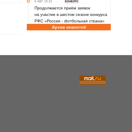
6 АВГ. 15:15
КОНКУРС
Продолжается приём заявок
на участие в шестом сезоне конкурса
РФС «Россия - футбольная страна»
Архив новостей
6 АВГ. 14:45
СПОРТИВНАЯ ПОЛИТИКА
Как в 2026 году можно оформить
социальный налоговый вычет за
занятия спортом?
6 АВГ. 12:55
ГРЕБЛЯ НА БАЙДАРКАХ И КАНОЭ
В заключительный день юниорского
первенства России на счету
алтайских гребцов три медали
6 АВГ. 12:53
СЕЛЬСКАЯ ОЛИМПИАДА
Летопись сельских олимпиад
Алтайского края. XXXVI летняя.
Поспелиха, 2014 год. Часть первая