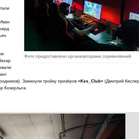
стали
 Иван
нард
ьян
ки
Фото предоставлено организаторами соревнований
Захар
евали
аил
родников). Замкнули тройку призёров
«Kes_Club»
(Дмитрий Кеслер
ор Козерлыга.