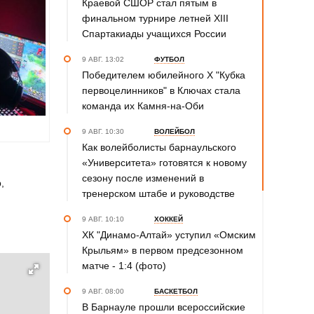
Краевой СШОР стал пятым в
финальном турнире летней XIII
Спартакиады учащихся России
9 АВГ. 13:02
ФУТБОЛ
Победителем юбилейного Х "Кубка
первоцелинников" в Ключах стала
команда их Камня-на-Оби
9 АВГ. 10:30
ВОЛЕЙБОЛ
Как волейболисты барнаульского
«Университета» готовятся к новому
сезону после изменений в
,
тренерском штабе и руководстве
9 АВГ. 10:10
ХОККЕЙ
ХК "Динамо-Алтай» уступил «Омским
Крыльям» в первом предсезонном
матче - 1:4 (фото)
9 АВГ. 08:00
БАСКЕТБОЛ
В Барнауле прошли всероссийские