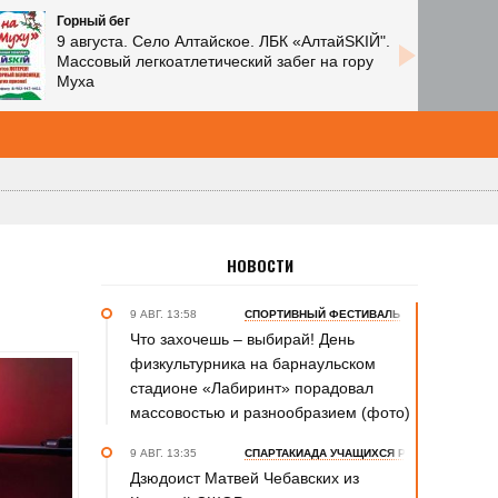
Горный бег
9 августа. Село Алтайское. ЛБК «АлтайSKIЙ".
Массовый легкоатлетический забег на гору
Муха
НОВОСТИ
9 АВГ. 13:58
СПОРТИВНЫЙ ФЕСТИВАЛЬ
Что захочешь – выбирай! День
физкультурника на барнаульском
стадионе «Лабиринт» порадовал
массовостью и разнообразием (фото)
9 АВГ. 13:35
СПАРТАКИАДА УЧАЩИХСЯ РОССИИ
Дзюдоист Матвей Чебавских из