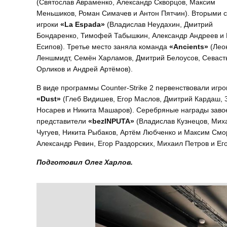
(Святослав Авраменко, Александр Скворцов, Максим
Меньшиков, Роман Симачев и Антон Пятчин). Вторыми 
игроки
«La Espada»
(Владислав Неудахин, Дмитрий
Бондаренко, Тимофей Табышкин, Александр Андреев и
Есипов). Третье место заняла команда
«Ancients»
(Лео
Леншмидт, Семён Харламов, Дмитрий Белоусов, Севаст
Орликов и Андрей Артёмов).
В виде программы Counter-Strike 2 первенствовали игро
«Dust»
(Глеб Видишев, Егор Маслов, Дмитрий Кардаш, 
Носарев и Никита Машаров). Серебряные награды заво
представители
«bezINPUTA»
(Владислав Кузнецов, Мих
Чугуев, Никита Рыбаков, Артём Любченко и Максим Смо
Александр Ревин, Егор Раздорских, Михаил Петров и Ег
Подготовил Олег Харлов.