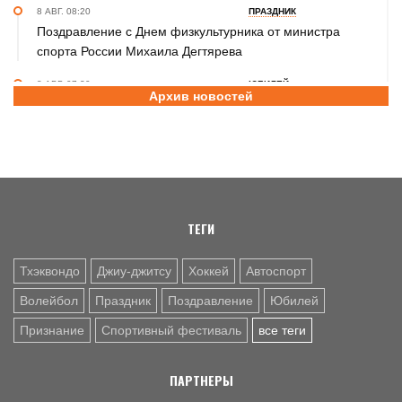
8 АВГ. 08:20
ПРАЗДНИК
Поздравление с Днем физкультурника от министра
спорта России Михаила Дегтярева
8 АВГ. 07:30
ЮБИЛЕЙ
Архив новостей
Базовый элемент. Александру Городову - 70 лет
7 АВГ. 21:15
ПРИЗНАНИЕ
Передовикам - почёт! В Алтайском училище
олимпийского резерва состоялось награждение
представителей спортивной отрасли региона ко Дню
физкультурника
ТЕГИ
Тхэквондо
Джиу-джитсу
Хоккей
Автоспорт
Волейбол
Праздник
Поздравление
Юбилей
Признание
Спортивный фестиваль
все теги
ПАРТНЕРЫ