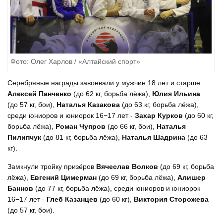
Фото: Олег Харлов / «Алтайский спорт»
Серебряные награды завоевали у мужчин 18 лет и старше
Алексей Панченко
(до 62 кг, борьба лёжа),
Юлия Ильина
(до 57 кг, бои),
Наталья Казакова
(до 63 кг, борьба лёжа),
среди юниоров и юниорок 16−17 лет -
Захар Курков
(до 60 кг,
борьба лёжа),
Роман Чупров
(до 66 кг, бои),
Наталья
Пилипчук
(до 81 кг, борьба лёжа),
Наталья Шадрина
(до 63
кг).
Замкнули тройку призёров
Вячеслав Волков
(до 69 кг, борьба
лёжа),
Евгений Цимерман
(до 69 кг, борьба лёжа),
Алишер
Баннов
(до 77 кг, борьба лёжа), среди юниоров и юниорок
16−17 лет -
Глеб Казанцев
(до 60 кг),
Виктория Сторожева
(до 57 кг, бои).