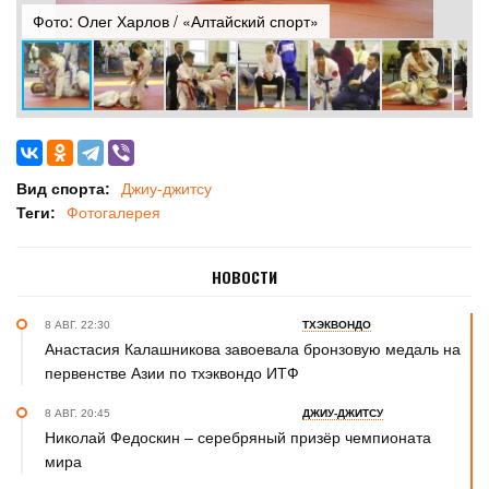
Фото: Олег Харлов / «Алтайский спорт»
Ф
Вид спорта:
Джиу-джитсу
Теги:
Фотогалерея
НОВОСТИ
8 АВГ. 22:30
ТХЭКВОНДО
Анастасия Калашникова завоевала бронзовую медаль на
первенстве Азии по тхэквондо ИТФ
8 АВГ. 20:45
ДЖИУ-ДЖИТСУ
Николай Федоскин – серебряный призёр чемпионата
мира