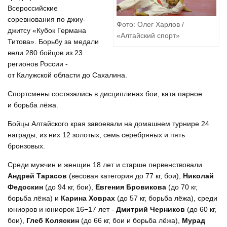
Всероссийские
соревнования по джиу-
Фото: Олег Харлов /
джитсу «Кубок Германа
«Алтайский спорт»
Титова». Борьбу за медали
вели 280 бойцов из 23
регионов России -
от Калужской области до Сахалина.
Спортсмены состязались в дисциплинах бои, ката парное
и борьба лёжа.
Бойцы Алтайского края завоевали на домашнем турнире 24
награды, из них 12 золотых, семь серебряных и пять
бронзовых.
Среди мужчин и женщин 18 лет и старше первенствовали
Андрей Тарасов
(весовая категория до 77 кг, бои),
Николай
Федоскин
(до 94 кг, бои),
Евгения Бровикова
(до 70 кг,
борьба лёжа) и
Карина Ховрах
(до 57 кг, борьба лёжа), среди
юниоров и юниорок 16−17 лет -
Дмитрий Черников
(до 60 кг,
бои),
Глеб Коляскин
(до 66 кг, бои и борьба лёжа),
Мурад