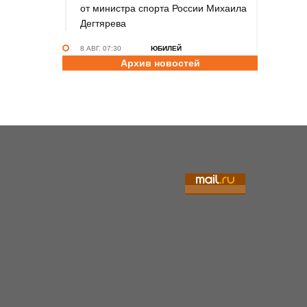
от министра спорта России Михаила
Дегтярева
8 АВГ. 07:30
ЮБИЛЕЙ
Архив новостей
Базовый элемент. Александру
Городову - 70 лет
7 АВГ. 21:15
ПРИЗНАНИЕ
Передовикам - почёт! В Алтайском
училище олимпийского резерва
состоялось награждение
представителей спортивной отрасли
региона ко Дню физкультурника
7 АВГ. 12:29
СПОРТИВНЫЙ ФЕСТИВАЛЬ
За сильное поколение! В Яровом
прошёл фестиваль проекта «Детский
спорт» (фото)
7 АВГ. 10:45
ШАХМАТЫ
Партия длиною в жизнь: шахматный
тренер Надежда Зыкина из Барнаула