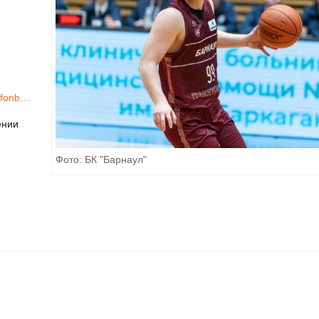
t/fonb…
ении
Фото: БК "Барнаул"