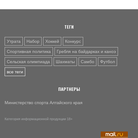
смогла прервать победную серию «Читы»
ТЕГИ
Утрата
Набор
Хоккей
Конкурс
Спортивная политика
Гребля на байдарках и каноэ
Сельская олимпиада
Шахматы
Самбо
Футбол
все теги
ПАРТНЕРЫ
Министерство спорта Алтайского края
Категория информационной продукции 18+