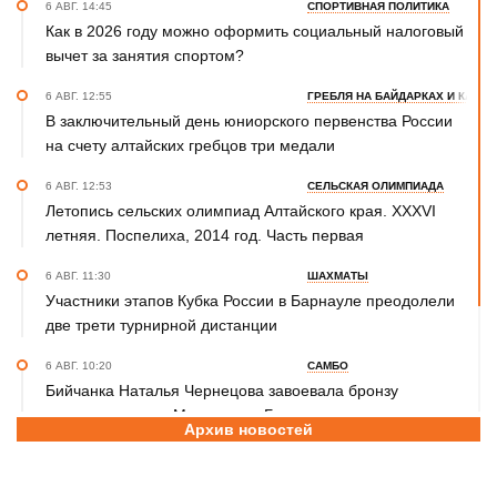
6 АВГ. 14:45
СПОРТИВНАЯ ПОЛИТИКА
Как в 2026 году можно оформить социальный налоговый
вычет за занятия спортом?
6 АВГ. 12:55
ГРЕБЛЯ НА БАЙДАРКАХ И КАНОЭ
В заключительный день юниорского первенства России
на счету алтайских гребцов три медали
6 АВГ. 12:53
СЕЛЬСКАЯ ОЛИМПИАДА
Летопись сельских олимпиад Алтайского края. XXXVI
летняя. Поспелиха, 2014 год. Часть первая
6 АВГ. 11:30
ШАХМАТЫ
Участники этапов Кубка России в Барнауле преодолели
две трети турнирной дистанции
6 АВГ. 10:20
САМБО
Бийчанка Наталья Чернецова завоевала бронзу
международного Мемориала Бурдикова
Архив новостей
5 АВГ. 16:57
ФУТБОЛ
Третья лига Сибирь "Золото". Молодежка "Динамо" не