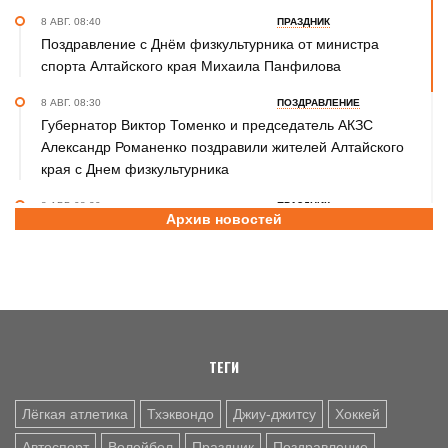
8 АВГ. 08:40
ПРАЗДНИК
Поздравление с Днём физкультурника от министра
спорта Алтайского края Михаила Панфилова
8 АВГ. 08:30
ПОЗДРАВЛЕНИЕ
Губернатор Виктор Томенко и председатель АКЗС
Александр Романенко поздравили жителей Алтайского
края с Днем физкультурника
8 АВГ. 08:20
ПРАЗДНИК
Архив новостей
Поздравление с Днем физкультурника от министра
спорта России Михаила Дегтярева
8 АВГ. 07:30
ЮБИЛЕЙ
Базовый элемент. Александру Городову - 70 лет
ТЕГИ
Лёгкая атлетика
Тхэквондо
Джиу-джитсу
Хоккей
Автоспорт
Волейбол
Праздник
Поздравление