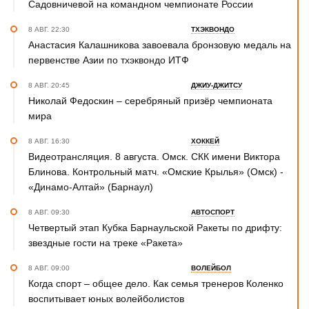
Садовничевой на командном чемпионате России
8 АВГ. 22:30
ТХЭКВОНДО
Анастасия Калашникова завоевала бронзовую медаль на
первенстве Азии по тхэквондо ИТФ
8 АВГ. 20:45
ДЖИУ-ДЖИТСУ
Николай Федоскин – серебряный призёр чемпионата
мира
8 АВГ. 16:30
ХОККЕЙ
Видеотрансляция. 8 августа. Омск. СКК имени Виктора
Блинова. Контрольный матч. «Омские Крылья» (Омск) -
«Динамо-Алтай» (Барнаул)
8 АВГ. 09:30
АВТОСПОРТ
Четвертый этап Кубка Барнаульской Ракеты по дрифту:
звездные гости на треке «Ракета»
8 АВГ. 09:00
ВОЛЕЙБОЛ
Когда спорт – общее дело. Как семья тренеров Коленко
воспитывает юных волейболистов