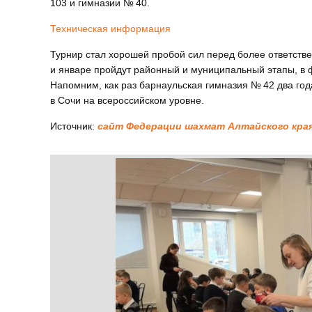
103 и гимназии № 40.
Техническая информация
Турнир стал хорошей пробой сил перед более ответств
и январе пройдут районный и муниципальный этапы, в ф
Напомним, как раз барнаульская гимназия № 42 два го
в Сочи на всероссийском уровне.
Источник:
сайт Федерации шахмат Алтайского края