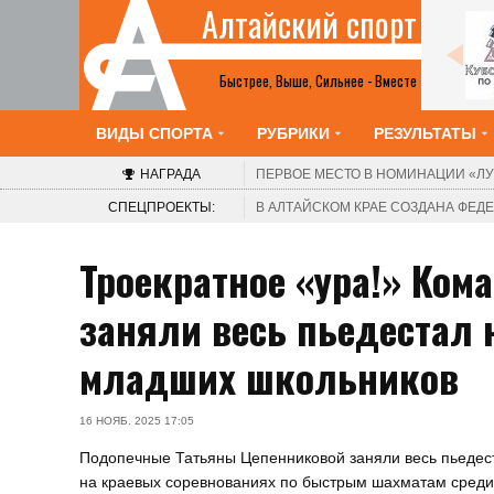
Алтайский спорт
Все анонсы
Быстрее, Выше, Сильнее - Вместе
ВИДЫ СПОРТА
РУБРИКИ
РЕЗУЛЬТАТЫ
НАГРАДА
ПЕРВОЕ МЕСТО В НОМИНАЦИИ
«ЛУ
СПЕЦПРОЕКТЫ:
В АЛТАЙСКОМ КРАЕ СОЗДАНА ФЕ
Троекратное «ура!» Ком
заняли весь пьедестал 
младших школьников
16 НОЯБ. 2025 17:05
Подопечные Татьяны Цепенниковой заняли весь пьедес
на краевых соревнованиях по быстрым шахматам среди