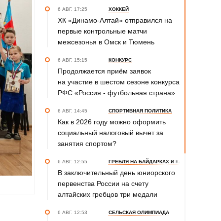
6 АВГ. 17:25
ХОККЕЙ
ХК «Динамо-Алтай» отправился на
первые контрольные матчи
межсезонья в Омск и Тюмень
6 АВГ. 15:15
КОНКУРС
Продолжается приём заявок
на участие в шестом сезоне конкурса
РФС «Россия - футбольная страна»
6 АВГ. 14:45
СПОРТИВНАЯ ПОЛИТИКА
Как в 2026 году можно оформить
социальный налоговый вычет за
занятия спортом?
6 АВГ. 12:55
ГРЕБЛЯ НА БАЙДАРКАХ И КАНОЭ
В заключительный день юниорского
первенства России на счету
алтайских гребцов три медали
6 АВГ. 12:53
СЕЛЬСКАЯ ОЛИМПИАДА