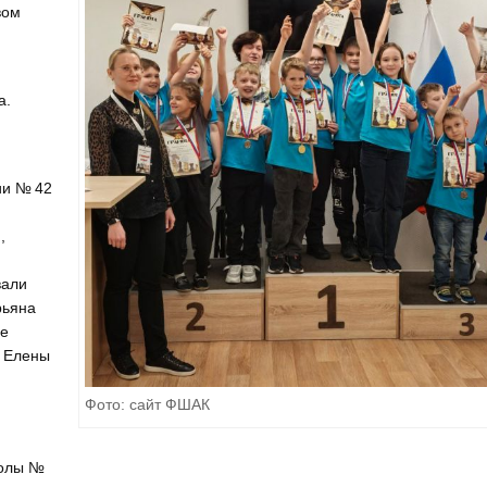
вом
а.
ии № 42
,
вали
рьяна
ве
и Елены
Фото: сайт ФШАК
колы №