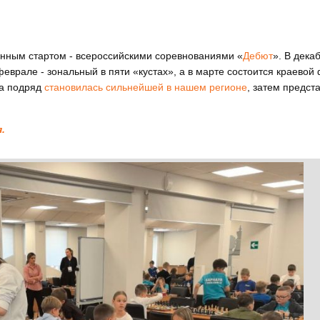
енным стартом - всероссийскими соревнованиями «
Дебют
». В дека
еврале - зональный в пяти «кустах», а в марте состоится краевой
да подряд
становилась сильнейшей в нашем регионе
, затем предст
.