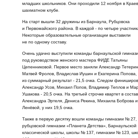
младших школьников. Они проходили 12 ноября в Крае
шахматном клубе.
На старт вышли 32 дружины из Барнаула, Рубцовска
и Первомайского района. В каждой - по четыре участник
Некоторые образовательные организации выставили
не по одному составу.
Очень удачно выступили команды барнаульской гимназ
под руководством женского мастера ФИДЕ Татьяны
Цепенниковой. Первое место заняли Александр Тетерин
Матвей Фролов, Владислав Иушин и Екатерина Попова,
из суммарный результат - 21,5 очка. Следом финиширо
Александр Усов, Михаил Попов, Владимир Теплов и Ма
Ушакова - 20,5 очка. На третьей строчке квартет в соста
Александра Эртеля, Дениса Рекина, Михаила Боброва 
Ленёвой, у них 19,5 очка.
Также в первую десятку вошли команды гимназии № 27,
рубцовской гимназии «Планета Детства», Барнаульской
классической школы, школы № 137, гимназии № 123, ш