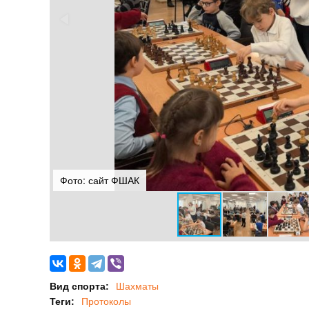
Фото: сайт ФШАК
Вид спорта:
Шахматы
Теги:
Протоколы