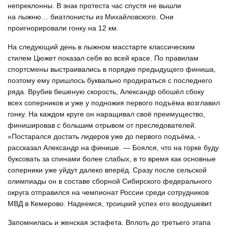
непреклонны. В знак протеста час спустя не вышли
на лыжню… биатлонисты из Михайловского. Они
проигнорировали гонку на 12 км.
На следующий день в лыжном масстарте классическим
стилем Цюжет показал себя во всей красе. По правилам
спортсмены выстраивались в порядке предыдущего финиша,
поэтому ему пришлось буквально продираться с последнего
ряда. Врубив бешеную скорость, Александр обошёл сбоку
всех соперников и уже у подножия первого подъёма возглавил
гонку. На каждом круге он наращивал своё преимущество,
финишировав с большим отрывом от преследователей.
«Постарался достать лидеров уже до первого подъёма, -
рассказал Александр на финише. — Боялся, что на горке буду
буксовать за спинами более слабых, в то время как основные
соперники уже уйдут далеко вперёд. Сразу после сельской
олимпиады он в составе сборной Сибирского федерального
округа отправился на чемпионат России среди сотрудников
МВД в Кемерово. Надеемся, троицкий успех его воодушевит.
Запомнилась и женская эстафета. Вплоть до третьего этапа