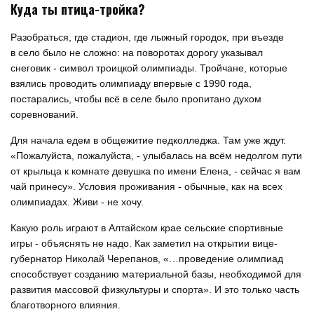
Куда ты птица-тройка?
Разобраться, где стадион, где лыжный городок, при въезде
в село было не сложно: на поворотах дорогу указывал
снеговик - символ троицкой олимпиады. Тройчане, которые
взялись проводить олимпиаду впервые с 1990 года,
постарались, чтобы всё в селе было пропитано духом
соревнований.
Для начала едем в общежитие педколледжа. Там уже ждут.
«Пожалуйста, пожалуйста, - улыбалась на всём недолгом пути
от крыльца к комнате девушка по имени Елена, - сейчас я вам
чай принесу». Условия проживания - обычные, как на всех
олимпиадах. Живи - не хочу.
Какую роль играют в Алтайском крае сельские спортивные
игры - объяснять не надо. Как заметил на открытии вице-
губернатор Николай Черепанов, «…проведение олимпиад
способствует созданию материальной базы, необходимой для
развития массовой физкультуры и спорта». И это только часть
благотворного влияния.