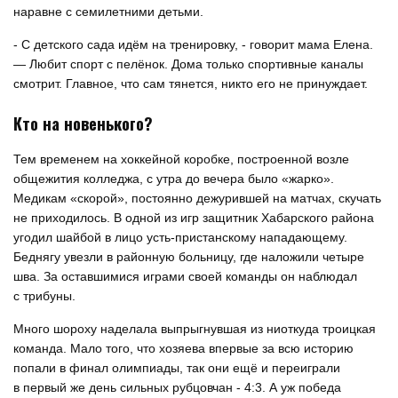
наравне с семилетними детьми.
- С детского сада идём на тренировку, - говорит мама Елена.
— Любит спорт с пелёнок. Дома только спортивные каналы
смотрит. Главное, что сам тянется, никто его не принуждает.
Кто на новенького?
Тем временем на хоккейной коробке, построенной возле
общежития колледжа, с утра до вечера было «жарко».
Медикам «скорой», постоянно дежурившей на матчах, скучать
не приходилось. В одной из игр защитник Хабарского района
угодил шайбой в лицо усть-пристанскому нападающему.
Беднягу увезли в районную больницу, где наложили четыре
шва. За оставшимися играми своей команды он наблюдал
с трибуны.
Много шороху наделала выпрыгнувшая из ниоткуда троицкая
команда. Мало того, что хозяева впервые за всю историю
попали в финал олимпиады, так они ещё и переиграли
в первый же день сильных рубцовчан - 4:3. А уж победа