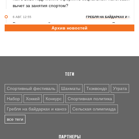
вычет за занятия спортом?
6 АВГ. 12:55
ГРЕБЛЯ НА БАЙДАРКАХ И КАНОЭ
В заключительный день юниорского первенства России
Архив новостей
на счету алтайских гребцов три медали
6 АВГ. 12:53
СЕЛЬСКАЯ ОЛИМПИАДА
Летопись сельских олимпиад Алтайского края. XXXVI
летняя. Поспелиха, 2014 год. Часть первая
ТЕГИ
Спортивный фестиваль
Шахматы
Тхэквондо
Утрата
Набор
Хоккей
Конкурс
Спортивная политика
Гребля на байдарках и каноэ
Сельская олимпиада
все теги
ПАРТНЕРЫ