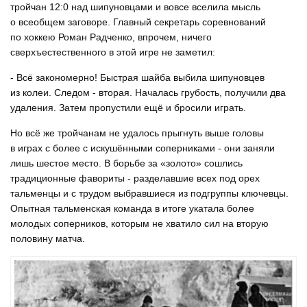
тройчан 12:0 над шипуновцами и вовсе вселила мысль
о всеобщем заговоре. Главный секретарь соревнований
по хоккею Роман Радченко, впрочем, ничего
сверхъестественного в этой игре не заметил:
- Всё закономерно! Быстрая шайба выбила шипуновцев
из колеи. Следом - вторая. Началась грубость, получили два
удаления. Затем пропустили ещё и бросили играть.
Но всё же тройчанам не удалось прыгнуть выше головы
в играх с более с искушёнными соперниками - они заняли
лишь шестое место. В борьбе за «золото» сошлись
традиционные фавориты - разделавшие всех под орех
тальменцы и с трудом выбравшиеся из подгруппы ключевцы.
Опытная тальменская команда в итоге укатала более
молодых соперников, которым не хватило сил на вторую
половину матча.