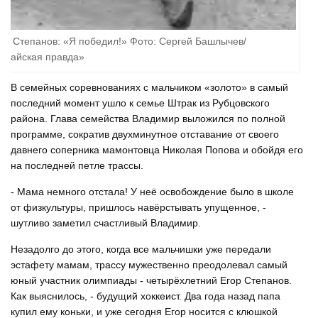
ор Степанов: «Я победил!» Фото: Сергей Башлычев/
лтайская правда»
В семейных соревнованиях с мальчиком «золото» в самый
последний момент ушло к семье Штрак из Рубцовского
района. Глава семейства Владимир выложился по полной
программе, сократив двухминутное отставание от своего
давнего соперника мамонтовца Николая Попова и обойдя его
на последней петле трассы.
- Мама немного отстала! У неё освобождение было в школе
от физкультуры, пришлось навёрстывать упущенное, -
шутливо заметил счастливый Владимир.
Незадолго до этого, когда все мальчишки уже передали
эстафету мамам, трассу мужественно преодолевал самый
юный участник олимпиады - четырёхлетний Егор Степанов.
Как выяснилось, - будущий хоккеист. Два года назад папа
купил ему коньки, и уже сегодня Егор носится с клюшкой