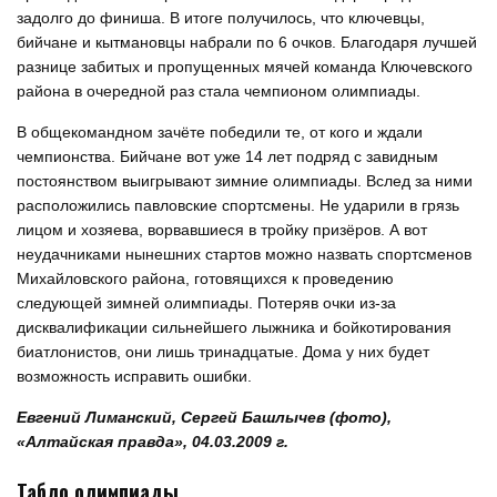
задолго до финиша. В итоге получилось, что ключевцы,
бийчане и кытмановцы набрали по 6 очков. Благодаря лучшей
разнице забитых и пропущенных мячей команда Ключевского
района в очередной раз стала чемпионом олимпиады.
В общекомандном зачёте победили те, от кого и ждали
чемпионства. Бийчане вот уже 14 лет подряд с завидным
постоянством выигрывают зимние олимпиады. Вслед за ними
расположились павловские спортсмены. Не ударили в грязь
лицом и хозяева, ворвавшиеся в тройку призёров. А вот
неудачниками нынешних стартов можно назвать спортсменов
Михайловского района, готовящихся к проведению
следующей зимней олимпиады. Потеряв очки из-за
дисквалификации сильнейшего лыжника и бойкотирования
биатлонистов, они лишь тринадцатые. Дома у них будет
возможность исправить ошибки.
Евгений Лиманский, Сергей Башлычев (фото),
«Алтайская правда»,
04.03.2009 г.
Табло олимпиады