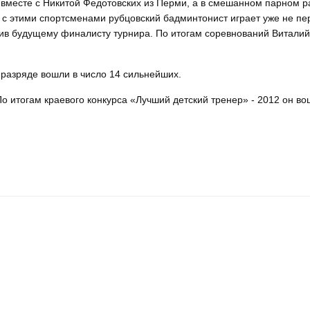
 вместе с Никитой Федотовских из Перми, а в смешанном парном р
 с этими спортсменами рубцовский бадминтонист играет уже не пе
пив будущему финалисту турнира. По итогам соревнований Витали
разряде вошли в число 14 сильнейших.
о итогам краевого конкурса «Лучший детский тренер» - 2012 он в