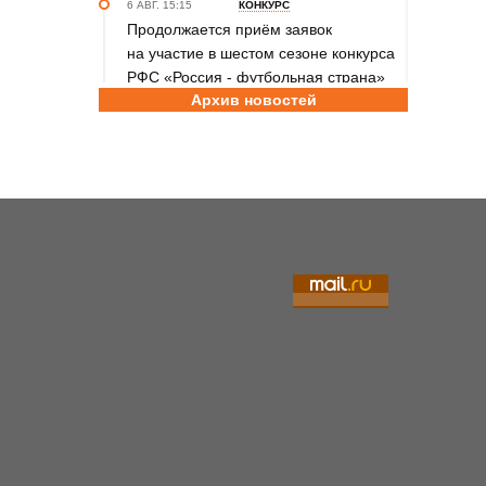
6 АВГ. 15:15
КОНКУРС
Продолжается приём заявок
на участие в шестом сезоне конкурса
РФС «Россия - футбольная страна»
Архив новостей
6 АВГ. 14:45
СПОРТИВНАЯ ПОЛИТИКА
Как в 2026 году можно оформить
социальный налоговый вычет за
занятия спортом?
6 АВГ. 12:55
ГРЕБЛЯ НА БАЙДАРКАХ И КАНОЭ
В заключительный день юниорского
первенства России на счету
алтайских гребцов три медали
6 АВГ. 12:53
СЕЛЬСКАЯ ОЛИМПИАДА
Летопись сельских олимпиад
Алтайского края. XXXVI летняя.
Поспелиха, 2014 год. Часть первая