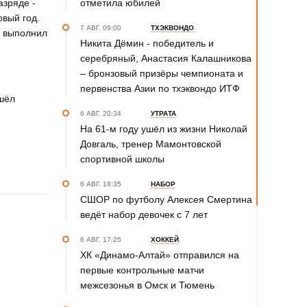
азряде -
отметила юбилей
рвый год.
7 АВГ. 09:00
ТХЭКВОНДО
й выполнил
Никита Дёмин - победитель и
серебряный, Анастасия Калашникова
– бронзовый призёры чемпионата и
первенства Азии по тхэквондо ИТФ
ошёл
6 АВГ. 20:34
УТРАТА
На 61-м году ушёл из жизни Николай
Довгаль, тренер Мамонтовской
спортивной школы
6 АВГ. 18:35
НАБОР
СШОР по футболу Алексея Смертина
ведёт набор девочек с 7 лет
6 АВГ. 17:25
ХОККЕЙ
ХК «Динамо-Алтай» отправился на
первые контрольные матчи
межсезонья в Омск и Тюмень