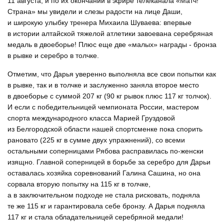
11 августа, и по их окончании в эфире телеканала «Матч!
Страна» мы увидели и слезы радости на лице Даши,
и широкую улыбку тренера Михаила Шуваева: впервые
в истории алтайской тяжелой атлетики завоевана серебряная
медаль в двоеборье! Плюс еще две «малых» награды - бронза
в рывке и серебро в толчке.
Отметим, что Дарья уверенно выполняла все свои попытки как
в рывке, так и в толчке и заслуженно заняла второе место
в двоеборье с суммой 207 кг (90 кг рывок плюс 117 кг толчок).
И если с победительницей чемпионата России, мастером
спорта международного класса Марией Груздовой
из Белгородской области нашей спортсменке пока спорить
рановато (225 кг в сумме двух упражнений), со всеми
остальными соперницами Рябова расправилась по-женски
изящно. Главной соперницей в борьбе за серебро для Дарьи
оставалась хозяйка соревнований Галина Сашина, но она
сорвала вторую попытку на 115 кг в толчке,
а в заключительном подходе не стала рисковать, подняла
те же 115 кг и гарантировала себе бронзу. А Дарья подняла
117 кг и стала обладательницей серебряной медали!