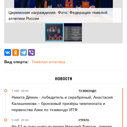
Церемония награждения. Фото: Федерация тяжелой
атлетики России
Ф
Вид спорта:
Тяжёлая атлетика
НОВОСТИ
7 АВГ. 09:00
ТХЭКВОНДО
Никита Дёмин - победитель и серебряный, Анастасия
Калашникова – бронзовый призёры чемпионата и
первенства Азии по тхэквондо ИТФ
6 АВГ. 20:34
УТРАТА
На 61-м году ушёл из жизни Николай Довгаль, тренер