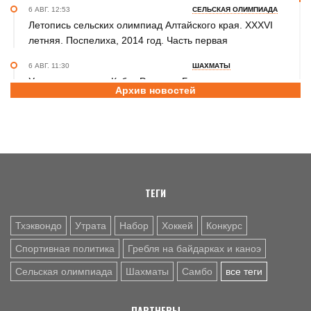
6 АВГ. 12:53
СЕЛЬСКАЯ ОЛИМПИАДА
Летопись сельских олимпиад Алтайского края. XXXVI
летняя. Поспелиха, 2014 год. Часть первая
6 АВГ. 11:30
ШАХМАТЫ
Участники этапов Кубка России в Барнауле преодолели
Архив новостей
две трети турнирной дистанции
6 АВГ. 10:20
САМБО
Бийчанка Наталья Чернецова завоевала бронзу
международного Мемориала Бурдикова
ТЕГИ
Тхэквондо
Утрата
Набор
Хоккей
Конкурс
Спортивная политика
Гребля на байдарках и каноэ
Сельская олимпиада
Шахматы
Самбо
все теги
ПАРТНЕРЫ