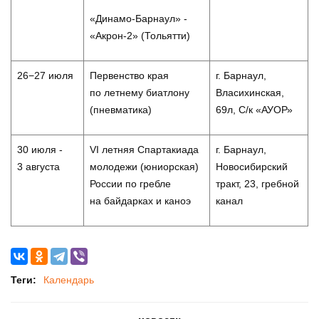
«Динамо-Барнаул» -
«Акрон-2» (Тольятти)
26−27 июля
Первенство края
г. Барнаул,
по летнему биатлону
Власихинская,
(пневматика)
69л, С/к «АУОР»
30 июля -
VI летняя Спартакиада
г. Барнаул,
3 августа
молодежи (юниорская)
Новосибирский
России по гребле
тракт, 23, гребной
на байдарках и каноэ
канал
Теги:
Календарь