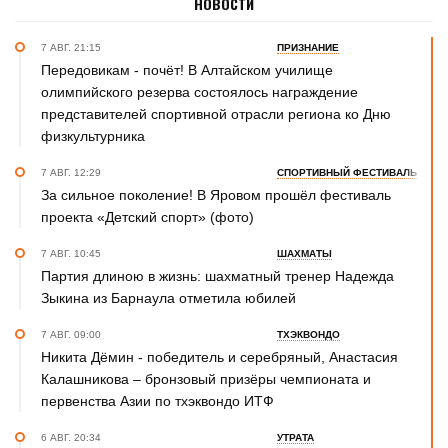
НОВОСТИ
7 АВГ. 21:15
ПРИЗНАНИЕ
Передовикам - почёт! В Алтайском училище
олимпийского резерва состоялось награждение
представителей спортивной отрасли региона ко Дню
физкультурника
7 АВГ. 12:29
СПОРТИВНЫЙ ФЕСТИВАЛЬ
За сильное поколение! В Яровом прошёл фестиваль
проекта «Детский спорт» (фото)
7 АВГ. 10:45
ШАХМАТЫ
Партия длиною в жизнь: шахматный тренер Надежда
Зыкина из Барнаула отметила юбилей
7 АВГ. 09:00
ТХЭКВОНДО
Никита Дёмин - победитель и серебряный, Анастасия
Калашникова – бронзовый призёры чемпионата и
первенства Азии по тхэквондо ИТФ
6 АВГ. 20:34
УТРАТА