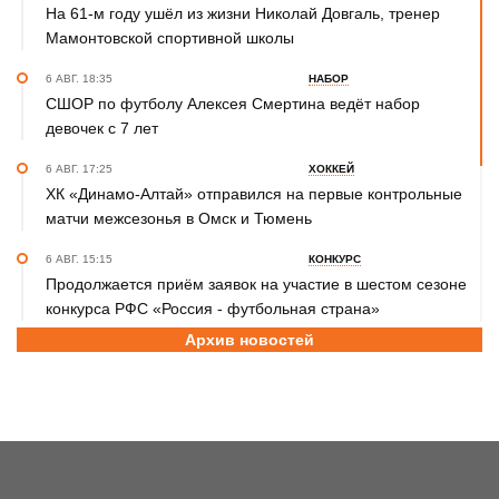
На 61-м году ушёл из жизни Николай Довгаль, тренер
Мамонтовской спортивной школы
6 АВГ. 18:35
НАБОР
СШОР по футболу Алексея Смертина ведёт набор
девочек с 7 лет
6 АВГ. 17:25
ХОККЕЙ
ХК «Динамо-Алтай» отправился на первые контрольные
матчи межсезонья в Омск и Тюмень
6 АВГ. 15:15
КОНКУРС
Продолжается приём заявок на участие в шестом сезоне
конкурса РФС «Россия - футбольная страна»
Архив новостей
6 АВГ. 14:45
СПОРТИВНАЯ ПОЛИТИКА
Как в 2026 году можно оформить социальный налоговый
вычет за занятия спортом?
6 АВГ. 12:55
ГРЕБЛЯ НА БАЙДАРКАХ И КАНОЭ
В заключительный день юниорского первенства России
на счету алтайских гребцов три медали