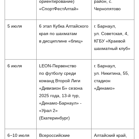
ориентирование)
район, с.
«СпортФестАлтай»
Чернопятово
5 июля
6 этап Кубка Алтайского
г. Барнаул,
края по шахматам
ул. Советская, 4,
в дисциплине «блиц»
КГБУ «Краевой
шахматный клуб»
6 июля
LEON-Первенство
г. Барнаул,
по футболу среди
ул. Никитина, 55,
команд Второй Лиги
стадион
«Дивизион Б» сезона
«Динамо»
2025 года, 13-й тур,
«Динамо-Барнаул» -
«Урал 2»
(Екатеринбург)
6−10 июля
Всероссийские
Алтайский край,