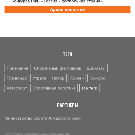
конкурса РФС «Россия - футбольная страна»
Архив новостей
6 АВГ. 14:45
СПОРТИВНАЯ ПОЛИТИКА
Как в 2026 году можно оформить социальный налоговый
вычет за занятия спортом?
6 АВГ. 12:55
ГРЕБЛЯ НА БАЙДАРКАХ И КАНОЭ
В заключительный день юниорского первенства России
на счету алтайских гребцов три медали
ТЕГИ
Признание
Спортивный фестиваль
Шахматы
Тхэквондо
Утрата
Набор
Хоккей
Конкурс
Автоспорт
Спортивная политика
все теги
ПАРТНЕРЫ
Министерство спорта Алтайского края
Категория информационной продукции 18+