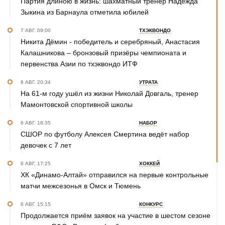
Партия длиною в жизнь: шахматный тренер Надежда
Зыкина из Барнаула отметила юбилей
7 АВГ. 09:00
ТХЭКВОНДО
Никита Дёмин - победитель и серебряный, Анастасия
Калашникова – бронзовый призёры чемпионата и
первенства Азии по тхэквондо ИТФ
6 АВГ. 20:34
УТРАТА
На 61-м году ушёл из жизни Николай Довгаль, тренер
Мамонтовской спортивной школы
6 АВГ. 18:35
НАБОР
СШОР по футболу Алексея Смертина ведёт набор
девочек с 7 лет
6 АВГ. 17:25
ХОККЕЙ
ХК «Динамо-Алтай» отправился на первые контрольные
матчи межсезонья в Омск и Тюмень
6 АВГ. 15:15
КОНКУРС
Продолжается приём заявок на участие в шестом сезоне