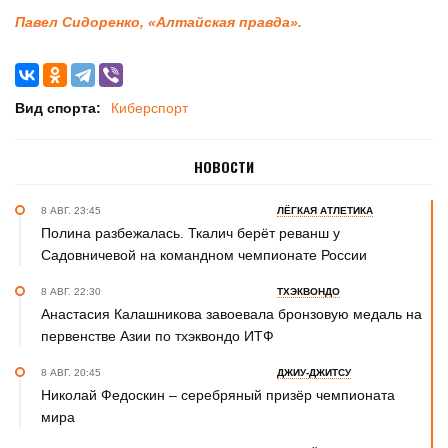
Павел Сидоренко, «Алтайская правда».
Вид спорта:
Киберспорт
НОВОСТИ
8 АВГ. 23:45
ЛЁГКАЯ АТЛЕТИКА
Полина разбежалась. Ткалич берёт реванш у
Садовничевой на командном чемпионате России
8 АВГ. 22:30
ТХЭКВОНДО
Анастасия Калашникова завоевала бронзовую медаль на
первенстве Азии по тхэквондо ИТФ
8 АВГ. 20:45
ДЖИУ-ДЖИТСУ
Николай Федоскин – серебряный призёр чемпионата
мира