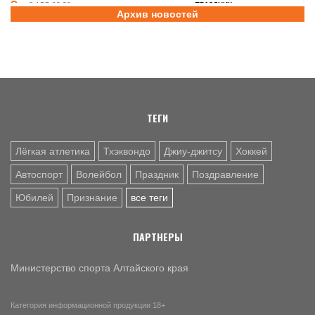
8 АВГ. 08:20
ПРАЗДНИК
Архив новостей
Поздравление с Днем физкультурника от министра
спорта России Михаила Дегтярева
8 АВГ. 07:30
ЮБИЛЕЙ
Базовый элемент. Александру Городову - 70 лет
ТЕГИ
Лёгкая атлетика
Тхэквондо
Джиу-джитсу
Хоккей
Автоспорт
Волейбол
Праздник
Поздравление
Юбилей
Признание
все теги
ПАРТНЕРЫ
Министерство спорта Алтайского края
Категория информационной продукции 18+