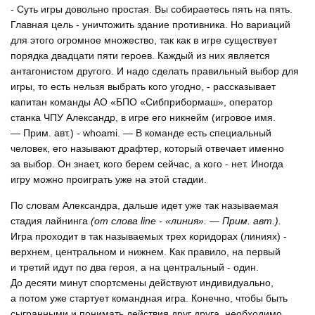
- Суть игры довольно простая. Вы собираетесь пять на пять.
Главная цель - уничтожить здание противника. Но вариаций
для этого огромное множество, так как в игре существует
порядка двадцати пяти героев. Каждый из них является
антагонистом другого. И надо сделать правильный выбор для
игры, то есть нельзя выбрать кого угодно, - рассказывает
капитан команды АО «БПО «Сибприбормаш», оператор
станка ЧПУ Александр, в игре его никнейм (игровое имя.
— Прим. авт.) - whoami. — В команде есть специальный
человек, его называют драфтер, который отвечает именно
за выбор. Он знает, кого берем сейчас, а кого - нет. Иногда
игру можно проиграть уже на этой стадии.
По словам Александра, дальше идет уже так называемая
стадия лайнинга
(от слова line - «линия». — Прим. авт.).
Игра проходит в так называемых трех коридорах (линиях) -
верхнем, центральном и нижнем. Как правило, на первый
и третий идут по два героя, а на центральный - один.
До десяти минут спортсмены действуют индивидуально,
а потом уже стартует командная игра. Конечно, чтобы быть
сыгранными и понимать действия друг друга, необходимо