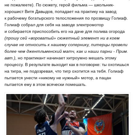
не пожалеете). По сюжету, герой фильма — школьник-
хорошист Витя Давыдов, попадает на практику на завод
к рабочему богатырского телосложения по прозвищу Голиаф.
Голиаф собрал для себя на заводе электромотор
и собирается приспособить его на даче для полива огорода
(прошу сей «вороватый» сюжетный элемент ни в коем
случае не относить к нашему сопернику, питерцы провели
более чем джентльменский матч, как и наши парни - Прим.
авт.),
но практикант начинает хитроумно мешать этому
процессу. В результате выходит как в поговорке: ты охотишься
на тигра, не подозревая, что тигр охотится на тебя. Голиаф
пытается унести «никому не нужный» мотор, а пацан
пытается ему в этом всячески помешать.