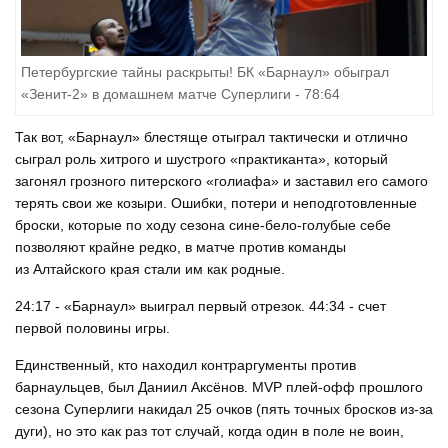
Петербургские тайны раскрыты! БК «Барнаул» обыграл
«Зенит-2» в домашнем матче Суперлиги - 78:64
Так вот, «Барнаул» блестяще отыграл тактически и отлично
сыграл роль хитрого и шустрого «практиканта», который
загонял грозного питерского «голиафа» и заставил его самого
терять свои же козыри. Ошибки, потери и неподготовленные
броски, которые по ходу сезона сине-бело-голубые себе
позволяют крайне редко, в матче против команды
из Алтайского края стали им как родные.
24:17 - «Барнаул» выиграл первый отрезок. 44:34 - счет
первой половины игры.
Единственный, кто находил контраргументы против
барнаульцев, был Даниил Аксёнов. MVP плей-офф прошлого
сезона Суперлиги накидал 25 очков (пять точных бросков из-за
дуги), но это как раз тот случай, когда один в поле не воин,