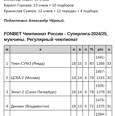
Кирилл Горнаев: 13 очков + 10 подборов
Бранислав Сужнев: 12 очков + 12 передач + 4 подбора
Подготовил Александр Чёрный.
FONBET Чемпионат России - Суперлига-2024/25,
мужчины. Регулярный чемпионат
м
к
и
в
п
%
р/о
о
1441-
1
Темп-СУМЗ (Ревда)
18
15
3
83
1266
33
1457-
2
ЦСКА-2 (Москва)
18
14
4
78
1315
32
1505-
3
Зенит-2 (Санкт-Петербург)
18
14
4
78
1378
32
1476-
4
Динамо (Владивосток)
18
13
5
72
1375
31
1394-