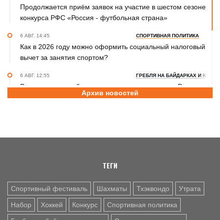
Продолжается приём заявок на участие в шестом сезоне
конкурса РФС «Россия - футбольная страна»
6 АВГ. 14:45
СПОРТИВНАЯ ПОЛИТИКА
Как в 2026 году можно оформить социальный налоговый
вычет за занятия спортом?
6 АВГ. 12:55
ГРЕБЛЯ НА БАЙДАРКАХ И КАНОЭ
В заключительный день юниорского первенства России
Архив новостей
на счету алтайских гребцов три медали
6 АВГ. 12:53
СЕЛЬСКАЯ ОЛИМПИАДА
Летопись сельских олимпиад Алтайского края. XXXVI
летняя. Поспелиха, 2014 год. Часть первая
ТЕГИ
Спортивный фестиваль
Шахматы
Тхэквондо
Утрата
Набор
Хоккей
Конкурс
Спортивная политика