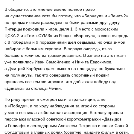
В общем-то, это мнение имело полное право
на существование хотя бы потому, что «Барнаул» и «Зенит-2»
по предматчевым раскладам не были равными друг другу.
Питерцы подходили к игре, деля 1−3 место с московским
ЦСКА-2 и «Темп-СУМЗ» из Ревды. «Барнаул», в свою очередь
с 8 победами и 9 поражениями шёл седьмым, но очки зимой
набирал с большим скрипом. В первую очередь, из-за
большого количества травмированных. В заявке на этот матч
уже появились Иван Самойленко и Никита Евдокимов,
а Дмитрий Карбусов даже вышел на площадку, но буквально
на полминуты, так что совершать спортивный подвиг
пришлось все тем же игрокам, что добывали победу над
«Динамо» из столицы Чечни.
По ряду причин я смотрел матч в трансляции, а не
в «Победе», и по ходу наблюдения за игрой со стороны
у меня возникла любопытная ассоциация. В голову пришли
персонажи классной советской короткометражки «Давыдов
и Голиаф» с легендарным Алексеем Петренко и юным Сашей
Солдатовым в главных ролях (советую, найдите фильм в сети,