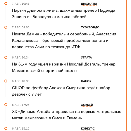
7 АВГ. 10:45
ШАХМАТЫ
Партия длиною в жизнь: шахматный тренер Надежда
Зыкина из Барнаула отметила юбилей
7 АВГ. 09:00
ТХЭКВОНДО
Никита Дёмин - победитель и серебряный, Анастасия
Калашникова – бронзовый призёры чемпионата и
первенства Азии по тхэквондо ИТФ
6 АВГ. 20:34
УТРАТА
На 61-м году ушёл из жизни Николай Довгаль, тренер
Мамонтовской спортивной школы
6 АВГ. 18:35
НАБОР
СШОР по футболу Алексея Смертина ведёт набор
девочек с 7 лет
6 АВГ. 17:25
ХОККЕЙ
ХК «Динамо-Алтай» отправился на первые контрольные
матчи межсезонья в Омск и Тюмень
6 АВГ. 15:15
КОНКУРС