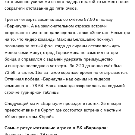
хотя именно усилиями своего лидера в какой-то момент гости
сократили отставание до пяти очков.
Третья четверть закончилась со счётом 57:50 в пользу
«Барнаула». А на заключительном отрезке встречи
«горожане» ничего не дали сделать атаке «Зенита». Несмотря
на то, что лидер команды Максим Белошапко покинул
площадку за пятый фол, когда до сирены оставалось чуть
менее семи минут, отряд Герасимова не заметил потери
бойца и справился с задачей удержать преимущество
и выиграл последнюю четверть. За 2:20 до конца счёт был
73:58, а «плюс 15» за такое короткое время не отыгрывается.
Отличная победа «Барнаула» над одним из лидеров
чемпионата - 78:64. Наша команда закрепилась на седьмой
строчке турнирной таблицы.
Следующий матч «Барнаул» проведет в гостях. 25 января
предстоит визит в Сургут, где состоится встреча с местным
«Университетом-Югрой».
Самые результативные игроки в БК «Барнаул»:
Всеволод Тишин: 19 очков