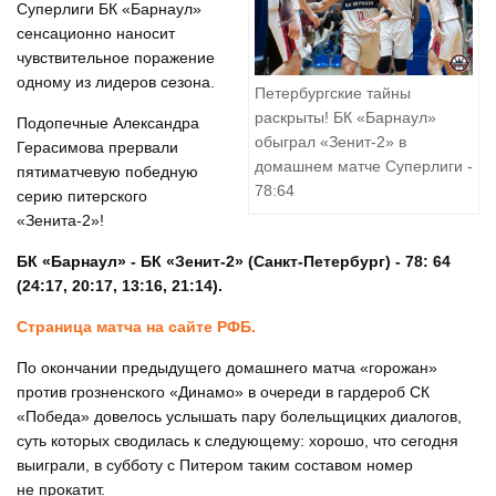
Суперлиги БК «Барнаул»
сенсационно наносит
чувствительное поражение
одному из лидеров сезона.
Петербургские тайны
раскрыты! БК «Барнаул»
Подопечные Александра
обыграл «Зенит-2» в
Герасимова прервали
домашнем матче Суперлиги -
пятиматчевую победную
78:64
серию питерского
«Зенита-2»!
БК «Барнаул» - БК «Зенит-2» (Санкт-Петербург) - 78: 64
(24:17, 20:17, 13:16, 21:14).
Страница матча на сайте РФБ.
По окончании предыдущего домашнего матча «горожан»
против грозненского «Динамо» в очереди в гардероб СК
«Победа» довелось услышать пару болельщицких диалогов,
суть которых сводилась к следующему: хорошо, что сегодня
выиграли, в субботу с Питером таким составом номер
не прокатит.