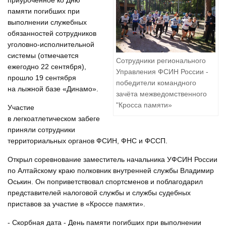
приуроченное ко Дню
памяти погибших при
выполнении служебных
обязанностей сотрудников
уголовно-исполнительной
системы (отмечается
Сотрудники регионального
ежегодно 22 сентября),
Управления ФСИН России -
прошло 19 сентября
победители командного
на лыжной базе «Динамо».
зачёта межведомственного
"Кросса памяти»
Участие
в легкоатлетическом забеге
приняли сотрудники
территориальных органов ФСИН, ФНС и ФССП.
Открыл соревнование заместитель начальника УФСИН России
по Алтайскому краю полковник внутренней службы Владимир
Оськин. Он поприветствовал спортсменов и поблагодарил
представителей налоговой службы и службы судебных
приставов за участие в «Кроссе памяти».
- Скорбная дата - День памяти погибших при выполнении