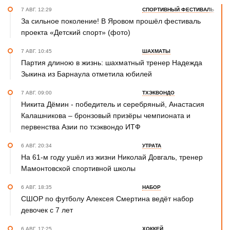
7 АВГ. 12:29
СПОРТИВНЫЙ ФЕСТИВАЛЬ
За сильное поколение! В Яровом прошёл фестиваль
проекта «Детский спорт» (фото)
7 АВГ. 10:45
ШАХМАТЫ
Партия длиною в жизнь: шахматный тренер Надежда
Зыкина из Барнаула отметила юбилей
7 АВГ. 09:00
ТХЭКВОНДО
Никита Дёмин - победитель и серебряный, Анастасия
Калашникова – бронзовый призёры чемпионата и
первенства Азии по тхэквондо ИТФ
6 АВГ. 20:34
УТРАТА
На 61-м году ушёл из жизни Николай Довгаль, тренер
Мамонтовской спортивной школы
6 АВГ. 18:35
НАБОР
СШОР по футболу Алексея Смертина ведёт набор
девочек с 7 лет
6 АВГ. 17:25
ХОККЕЙ