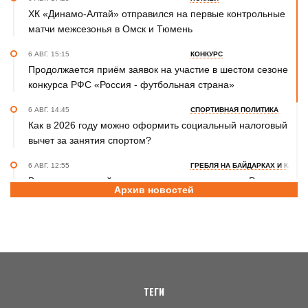
ХК «Динамо-Алтай» отправился на первые контрольные
матчи межсезонья в Омск и Тюмень
6 АВГ. 15:15
КОНКУРС
Продолжается приём заявок на участие в шестом сезоне
конкурса РФС «Россия - футбольная страна»
6 АВГ. 14:45
СПОРТИВНАЯ ПОЛИТИКА
Как в 2026 году можно оформить социальный налоговый
вычет за занятия спортом?
6 АВГ. 12:55
ГРЕБЛЯ НА БАЙДАРКАХ И КАНОЭ
В заключительный день юниорского первенства России
Архив новостей
на счету алтайских гребцов три медали
6 АВГ. 12:53
СЕЛЬСКАЯ ОЛИМПИАДА
Летопись сельских олимпиад Алтайского края. XXXVI
летняя. Поспелиха, 2014 год. Часть первая
ТЕГИ