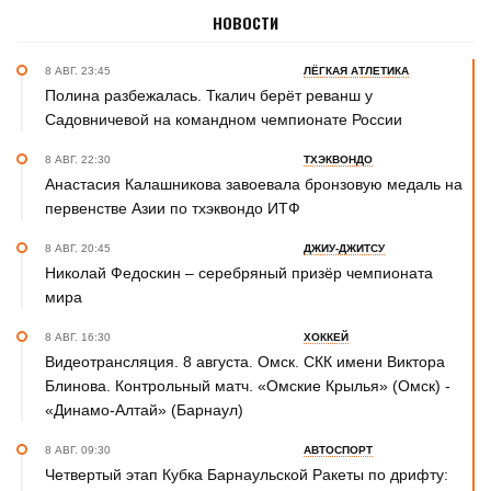
НОВОСТИ
8 АВГ. 23:45
ЛЁГКАЯ АТЛЕТИКА
Полина разбежалась. Ткалич берёт реванш у
Садовничевой на командном чемпионате России
8 АВГ. 22:30
ТХЭКВОНДО
Анастасия Калашникова завоевала бронзовую медаль на
первенстве Азии по тхэквондо ИТФ
8 АВГ. 20:45
ДЖИУ-ДЖИТСУ
Николай Федоскин – серебряный призёр чемпионата
мира
8 АВГ. 16:30
ХОККЕЙ
Видеотрансляция. 8 августа. Омск. СКК имени Виктора
Блинова. Контрольный матч. «Омские Крылья» (Омск) -
«Динамо-Алтай» (Барнаул)
8 АВГ. 09:30
АВТОСПОРТ
Четвертый этап Кубка Барнаульской Ракеты по дрифту: