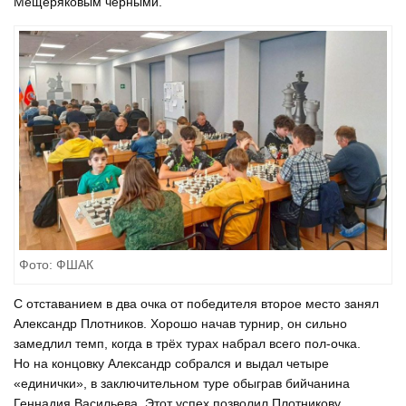
Мещеряковым чёрными.
Фото: ФШАК
С отставанием в два очка от победителя второе место занял
Александр Плотников. Хорошо начав турнир, он сильно
замедлил темп, когда в трёх турах набрал всего пол-очка.
Но на концовку Александр собрался и выдал четыре
«единички», в заключительном туре обыграв бийчанина
Геннадия Васильева. Этот успех позволил Плотникову