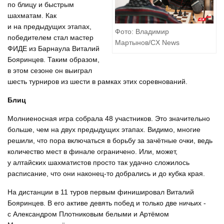
по блицу и быстрым
шахматам. Как
и на предыдущих этапах,
Фото: Владимир
победителем стал мастер
Мартынов/CX News
ФИДЕ из Барнаула Виталий
Бояринцев. Таким образом,
в этом сезоне он выиграл
шесть турниров из шести в рамках этих соревнований.
Блиц
Молниеносная игра собрала 48 участников. Это значительно
больше, чем на двух предыдущих этапах. Видимо, многие
решили, что пора включаться в борьбу за зачётные очки, ведь
количество мест в финале ограничено. Или, может,
у алтайских шахматистов просто так удачно сложилось
расписание, что они наконец-то добрались и до кубка края.
На дистанции в 11 туров первым финишировал Виталий
Бояринцев. В его активе девять побед и только две ничьих -
с Александром Плотниковым белыми и Артёмом