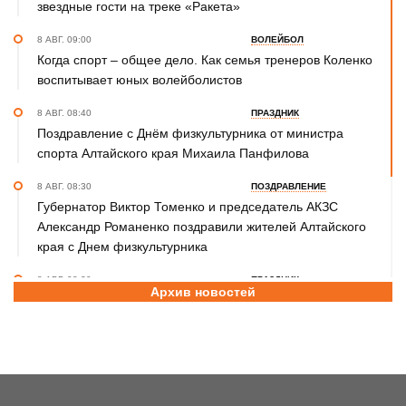
звездные гости на треке «Ракета»
8 АВГ. 09:00
ВОЛЕЙБОЛ
Когда спорт – общее дело. Как семья тренеров Коленко
воспитывает юных волейболистов
8 АВГ. 08:40
ПРАЗДНИК
Поздравление с Днём физкультурника от министра
спорта Алтайского края Михаила Панфилова
8 АВГ. 08:30
ПОЗДРАВЛЕНИЕ
Губернатор Виктор Томенко и председатель АКЗС
Александр Романенко поздравили жителей Алтайского
края с Днем физкультурника
8 АВГ. 08:20
ПРАЗДНИК
Архив новостей
Поздравление с Днем физкультурника от министра
спорта России Михаила Дегтярева
8 АВГ. 07:30
ЮБИЛЕЙ
Базовый элемент. Александру Городову - 70 лет