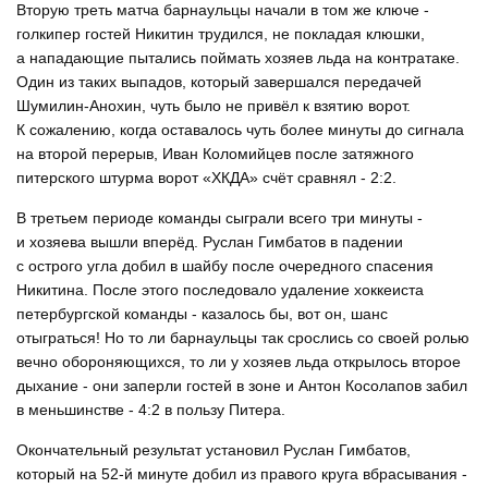
Вторую треть матча барнаульцы начали в том же ключе -
голкипер гостей Никитин трудился, не покладая клюшки,
а нападающие пытались поймать хозяев льда на контратаке.
Один из таких выпадов, который завершался передачей
Шумилин-Анохин, чуть было не привёл к взятию ворот.
К сожалению, когда оставалось чуть более минуты до сигнала
на второй перерыв, Иван Коломийцев после затяжного
питерского штурма ворот «ХКДА» счёт сравнял - 2:2.
В третьем периоде команды сыграли всего три минуты -
и хозяева вышли вперёд. Руслан Гимбатов в падении
с острого угла добил в шайбу после очередного спасения
Никитина. После этого последовало удаление хоккеиста
петербургской команды - казалось бы, вот он, шанс
отыграться! Но то ли барнаульцы так срослись со своей ролью
вечно обороняющихся, то ли у хозяев льда открылось второе
дыхание - они заперли гостей в зоне и Антон Косолапов забил
в меньшинстве - 4:2 в пользу Питера.
Окончательный результат установил Руслан Гимбатов,
который на 52-й минуте добил из правого круга вбрасывания -