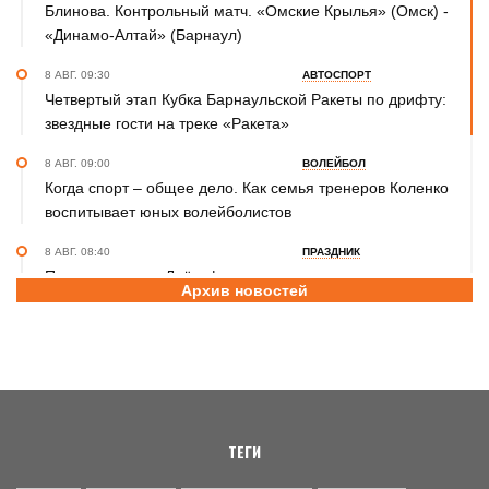
Блинова. Контрольный матч. «Омские Крылья» (Омск) -
«Динамо-Алтай» (Барнаул)
8 АВГ. 09:30
АВТОСПОРТ
Четвертый этап Кубка Барнаульской Ракеты по дрифту:
звездные гости на треке «Ракета»
8 АВГ. 09:00
ВОЛЕЙБОЛ
Когда спорт – общее дело. Как семья тренеров Коленко
воспитывает юных волейболистов
8 АВГ. 08:40
ПРАЗДНИК
Поздравление с Днём физкультурника от министра
Архив новостей
спорта Алтайского края Михаила Панфилова
8 АВГ. 08:30
ПОЗДРАВЛЕНИЕ
Губернатор Виктор Томенко и председатель АКЗС
Александр Романенко поздравили жителей Алтайского
края с Днем физкультурника
ТЕГИ