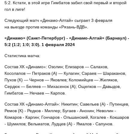
5:2. Кстати, в этой игре Гимбатов забил свой первый и второй
гол в лиге!
Следующий матч «Динамо-Алтай» сыграет 3 февраля
на выезде против команды «Рязань-ВДВ».
«Динамо» (Санкт-Петербург) - «Динамо-Алтай» (Барнаул) -
5:2 (1:2; 1:0; 3:0). 1 февраля 2024
Статистика матча:
Состав ХК «Динамо»: Озолин; Елизаров — Салахов,
Косолапов — Петраков (А) — Кулагин; Сараев — Шараканов,
Пухов (К) — Чернов — Яковлев; Коломийцев — Жиляков,
Сердюк — Беляев — Михасенок (А); Ощепков — Давыдов,
Гимбатов — Нечаев — Карпов.
Состав ХК «Динамо-Алтай»: Никитин; Савельев (А) - Путинцев,
Ремов (К) - Редков - Миллер; Бугаев - Анохин; Неволин -
Комаров - Каргин; Гончаров - Ольшанский, Когалев - Кокшаров
- Шумилов; Вельматов, Лудцев (А) - Ямалов - Сапунов.