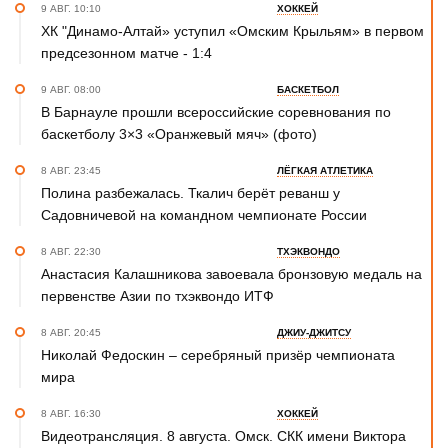
9 АВГ. 10:10
ХОККЕЙ
ХК "Динамо-Алтай» уступил «Омским Крыльям» в первом
предсезонном матче - 1:4
9 АВГ. 08:00
БАСКЕТБОЛ
В Барнауле прошли всероссийские соревнования по
баскетболу 3×3 «Оранжевый мяч» (фото)
8 АВГ. 23:45
ЛЁГКАЯ АТЛЕТИКА
Полина разбежалась. Ткалич берёт реванш у
Садовничевой на командном чемпионате России
8 АВГ. 22:30
ТХЭКВОНДО
Анастасия Калашникова завоевала бронзовую медаль на
первенстве Азии по тхэквондо ИТФ
8 АВГ. 20:45
ДЖИУ-ДЖИТСУ
Николай Федоскин – серебряный призёр чемпионата
мира
8 АВГ. 16:30
ХОККЕЙ
Видеотрансляция. 8 августа. Омск. СКК имени Виктора