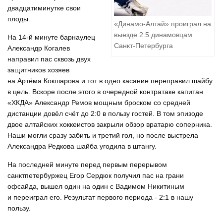
двадцатиминутке свои
плоды.
«Динамо-Алтай» проиграл на
выезде 2:5 динамовцам
На 14-й минуте барнаулец
Санкт-Петербурга
Александр Когалев
направил пас сквозь двух
защитников хозяев
на Артёма Кокшарова и тот в одно касание переправил шайбу
в цель. Вскоре после этого в очередной контратаке капитан
«ХКДА» Александр Ремов мощным броском со средней
дистанции довёл счёт до 2:0 в пользу гостей. В том эпизоде
двое алтайских хоккеистов закрыли обзор вратарю соперника.
Наши могли сразу забить и третий гол, но после выстрела
Александра Редкова шайба угодила в штангу.
На последней минуте перед первым перерывом
санктпетербуржец Егор Сердюк получил пас на грани
офсайда, вышел один на один с Вадимом Никитиным
и переиграл его. Результат первого периода - 2:1 в нашу
пользу.