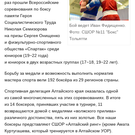
раз прошли Всероссийские
соревнования по боксу
памяти Героя
Социалистического Труда
Бой ведет Иван Фидищенко.
Николая Семизорова
Фото: СШОР №11 "Бокс"
на призы Сергея Онищенко
Тольятти
и физкультурно-спортивного
общества «Спартак» среди
юниоров (19−22 года)
и юниорок в двух возрастных группах (17−18, 19−22 лет).
Борьбу за медали и возможность выполнить норматив
мастера спорта вели 192 боксёра из 29 регионов страны.
Спортивная делегация Алтайского края оказалась одной
из самой многочисленных на этих соревнованиях. В итоге
из 14 боксеров, принявших участие в турнире, 11
возвращаются домой с медалями «волжского прилива»
различного достоинства, пять из них золотые. Все наши
боксеры представляют СШОР «Алтайский ринг» (кроме Амата
Куртугашева, который тренируется в Алтайском УОР).