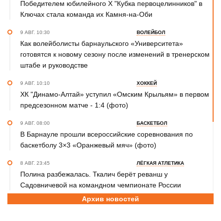
Победителем юбилейного Х "Кубка первоцелинников" в
Ключах стала команда их Камня-на-Оби
9 АВГ. 10:30
ВОЛЕЙБОЛ
Как волейболисты барнаульского «Университета»
готовятся к новому сезону после изменений в тренерском
штабе и руководстве
9 АВГ. 10:10
ХОККЕЙ
ХК "Динамо-Алтай» уступил «Омским Крыльям» в первом
предсезонном матче - 1:4 (фото)
9 АВГ. 08:00
БАСКЕТБОЛ
В Барнауле прошли всероссийские соревнования по
баскетболу 3×3 «Оранжевый мяч» (фото)
8 АВГ. 23:45
ЛЁГКАЯ АТЛЕТИКА
Полина разбежалась. Ткалич берёт реванш у
Садовничевой на командном чемпионате России
Архив новостей
8 АВГ. 22:30
ТХЭКВОНДО
Анастасия Калашникова завоевала бронзовую медаль на