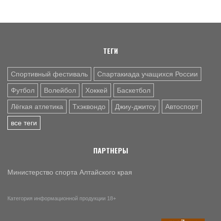
первенстве Азии по тхэквондо ИТФ
8 АВГ. 20:45
ДЖИУ-ДЖИТСУ
Николай Федоскин – серебряный призёр чемпионата
мира
ТЕГИ
Спортивный фестиваль
Спартакиада учащихся России
Футбол
Волейбол
Хоккей
Баскетбол
Лёгкая атлетика
Тхэквондо
Джиу-джитсу
Автоспорт
все теги
ПАРТНЕРЫ
Министерство спорта Алтайского края
Категория информационной продукции 18+