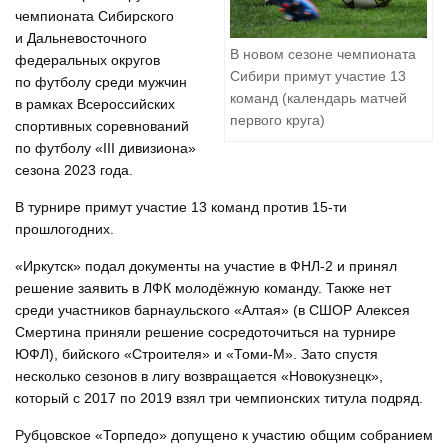
чемпионата Сибирского
и Дальневосточного
В новом сезоне чемпионата
федеральных округов
Сибири примут участие 13
по футболу среди мужчин
команд (календарь матчей
в рамках Всероссийских
первого круга)
спортивных соревнований
по футболу «III дивизиона»
сезона 2023 года.
В турнире примут участие 13 команд против 15-ти
прошлогодних.
«Иркутск» подал документы на участие в ФНЛ-2 и принял
решение заявить в ЛФК молодёжную команду. Также нет
среди участников барнаульского «Алтая» (в СШОР Алексея
Смертина приняли решение сосредоточиться на турнире
ЮФЛ), бийского «Строителя» и «Томи-М». Зато спустя
несколько сезонов в лигу возвращается «Новокузнецк»,
который с 2017 по 2019 взял три чемпионских титула подряд.
Рубцовское «Торпедо» допущено к участию общим собранием