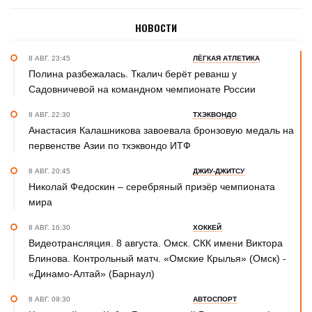
НОВОСТИ
8 АВГ. 23:45
ЛЁГКАЯ АТЛЕТИКА
Полина разбежалась. Ткалич берёт реванш у
Садовничевой на командном чемпионате России
8 АВГ. 22:30
ТХЭКВОНДО
Анастасия Калашникова завоевала бронзовую медаль на
первенстве Азии по тхэквондо ИТФ
8 АВГ. 20:45
ДЖИУ-ДЖИТСУ
Николай Федоскин – серебряный призёр чемпионата
мира
8 АВГ. 16:30
ХОККЕЙ
Видеотрансляция. 8 августа. Омск. СКК имени Виктора
Блинова. Контрольный матч. «Омские Крылья» (Омск) -
«Динамо-Алтай» (Барнаул)
8 АВГ. 09:30
АВТОСПОРТ