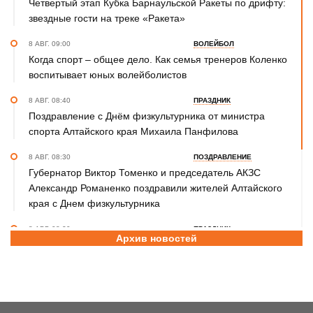
Четвертый этап Кубка Барнаульской Ракеты по дрифту:
звездные гости на треке «Ракета»
8 АВГ. 09:00
ВОЛЕЙБОЛ
Когда спорт – общее дело. Как семья тренеров Коленко
воспитывает юных волейболистов
8 АВГ. 08:40
ПРАЗДНИК
Поздравление с Днём физкультурника от министра
спорта Алтайского края Михаила Панфилова
8 АВГ. 08:30
ПОЗДРАВЛЕНИЕ
Губернатор Виктор Томенко и председатель АКЗС
Александр Романенко поздравили жителей Алтайского
края с Днем физкультурника
8 АВГ. 08:20
ПРАЗДНИК
Архив новостей
Поздравление с Днем физкультурника от министра
спорта России Михаила Дегтярева
8 АВГ. 07:30
ЮБИЛЕЙ
Базовый элемент. Александру Городову - 70 лет