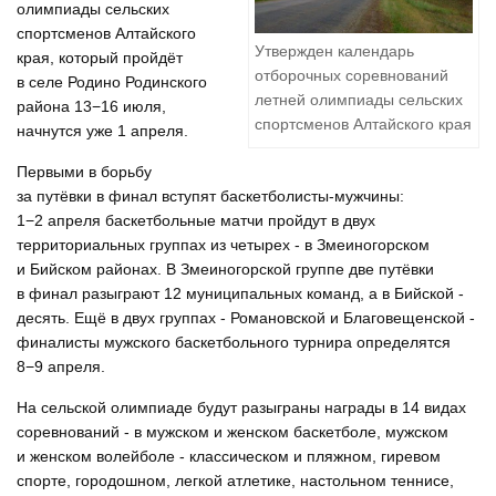
олимпиады сельских
спортсменов Алтайского
Утвержден календарь
края, который пройдёт
отборочных соревнований
в селе Родино Родинского
летней олимпиады сельских
района 13−16 июля,
спортсменов Алтайского края
начнутся уже 1 апреля.
Первыми в борьбу
за путёвки в финал вступят баскетболисты-мужчины:
1−2 апреля баскетбольные матчи пройдут в двух
территориальных группах из четырех - в Змеиногорском
и Бийском районах. В Змеиногорской группе две путёвки
в финал разыграют 12 муниципальных команд, а в Бийской -
десять. Ещё в двух группах - Романовской и Благовещенской -
финалисты мужского баскетбольного турнира определятся
8−9 апреля.
На сельской олимпиаде будут разыграны награды в 14 видах
соревнований - в мужском и женском баскетболе, мужском
и женском волейболе - классическом и пляжном, гиревом
спорте, городошном, легкой атлетике, настольном теннисе,