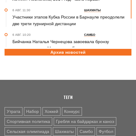
6 АВГ. 11:30
ШАХМАТЫ
Участники этапов Кубка России в Барнауле преодолели
две трети турнирной дистанции
6 АВГ. 10:20
САМБО
Бийчанка Наталья Чернецова завоевала бронзу
международного Мемориала Бурдикова
Архив новостей
5 АВГ. 16:57
ФУТБОЛ
Третья лига Сибирь "Золото". Молодежка "Динамо" не
смогла прервать победную серию «Читы»
ТЕГИ
Утрата
Набор
Хоккей
Конкурс
Спортивная политика
Гребля на байдарках и каноэ
Сельская олимпиада
Шахматы
Самбо
Футбол