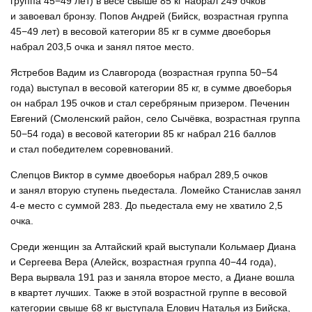
группа 45−49 лет) в весе свыше 85 кг набрал 249 очков
и завоевал бронзу. Попов Андрей (Бийск, возрастная группа
45−49 лет) в весовой категории 85 кг в сумме двоеборья
набрал 203,5 очка и занял пятое место.
Ястребов Вадим из Славгорода (возрастная группа 50−54
года) выступал в весовой категории 85 кг, в сумме двоеборья
он набрал 195 очков и стал серебряным призером. Печенин
Евгений (Смоленский район, село Сычёвка, возрастная группа
50−54 года) в весовой категории 85 кг набрал 216 баллов
и стал победителем соревнований.
Слепцов Виктор в сумме двоеборья набрал 289,5 очков
и занял вторую ступень пьедестала. Ломейко Станислав занял
4-е место с суммой 283. До пьедестала ему не хватило 2,5
очка.
Среди женщин за Алтайский край выступали Кольмаер Диана
и Сергеева Вера (Алейск, возрастная группа 40−44 года),
Вера вырвала 191 раз и заняла второе место, а Диане вошла
в квартет лучших. Также в этой возрастной группе в весовой
категории свыше 68 кг выступала Елович Наталья из Бийска,