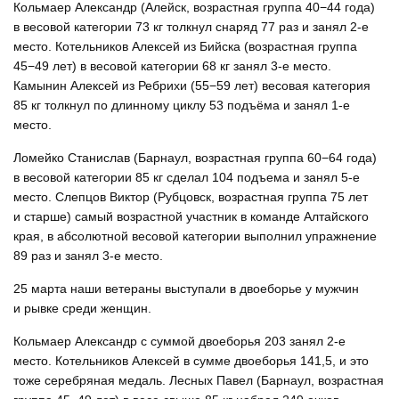
Кольмаер Александр (Алейск, возрастная группа 40−44 года)
в весовой категории 73 кг толкнул снаряд 77 раз и занял 2-е
место. Котельников Алексей из Бийска (возрастная группа
45−49 лет) в весовой категории 68 кг занял 3-е место.
Камынин Алексей из Ребрихи (55−59 лет) весовая категория
85 кг толкнул по длинному циклу 53 подъёма и занял 1-е
место.
Ломейко Станислав (Барнаул, возрастная группа 60−64 года)
в весовой категории 85 кг сделал 104 подъема и занял 5-е
место. Слепцов Виктор (Рубцовск, возрастная группа 75 лет
и старше) самый возрастной участник в команде Алтайского
края, в абсолютной весовой категории выполнил упражнение
89 раз и занял 3-е место.
25 марта наши ветераны выступали в двоеборье у мужчин
и рывке среди женщин.
Кольмаер Александр с суммой двоеборья 203 занял 2-е
место. Котельников Алексей в сумме двоеборья 141,5, и это
тоже серебряная медаль. Лесных Павел (Барнаул, возрастная