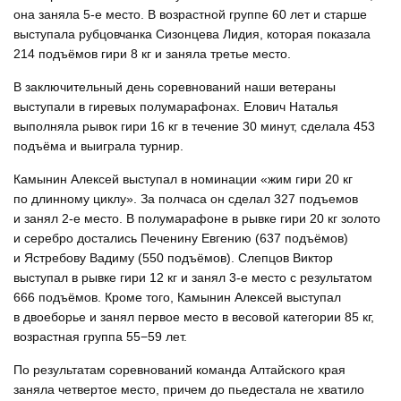
она заняла 5-е место. В возрастной группе 60 лет и старше
выступала рубцовчанка Сизонцева Лидия, которая показала
214 подъёмов гири 8 кг и заняла третье место.
В заключительный день соревнований наши ветераны
выступали в гиревых полумарафонах. Елович Наталья
выполняла рывок гири 16 кг в течение 30 минут, сделала 453
подъёма и выиграла турнир.
Камынин Алексей выступал в номинации «жим гири 20 кг
по длинному циклу». За полчаса он сделал 327 подъемов
и занял 2-е место. В полумарафоне в рывке гири 20 кг золото
и серебро достались Печенину Евгению (637 подъёмов)
и Ястребову Вадиму (550 подъёмов). Слепцов Виктор
выступал в рывке гири 12 кг и занял 3-е место с результатом
666 подъёмов. Кроме того, Камынин Алексей выступал
в двоеборье и занял первое место в весовой категории 85 кг,
возрастная группа 55−59 лет.
По результатам соревнований команда Алтайского края
заняла четвертое место, причем до пьедестала не хватило