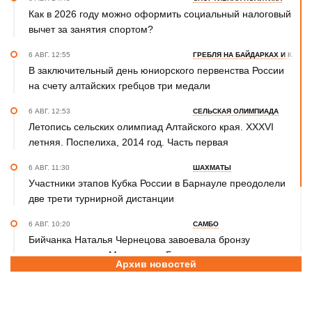
Как в 2026 году можно оформить социальный налоговый
вычет за занятия спортом?
6 АВГ. 12:55
ГРЕБЛЯ НА БАЙДАРКАХ И КАНОЭ
В заключительный день юниорского первенства России
на счету алтайских гребцов три медали
6 АВГ. 12:53
СЕЛЬСКАЯ ОЛИМПИАДА
Летопись сельских олимпиад Алтайского края. XXXVI
летняя. Поспелиха, 2014 год. Часть первая
6 АВГ. 11:30
ШАХМАТЫ
Участники этапов Кубка России в Барнауле преодолели
две трети турнирной дистанции
6 АВГ. 10:20
САМБО
Бийчанка Наталья Чернецова завоевала бронзу
международного Мемориала Бурдикова
Архив новостей
5 АВГ. 16:57
ФУТБОЛ
Третья лига Сибирь "Золото". Молодежка "Динамо" не
смогла прервать победную серию «Читы»