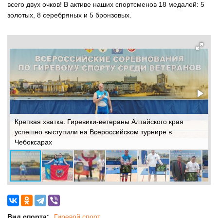
всего двух очков! В активе наших спортсменов 18 медалей: 5
золотых, 8 серебряных и 5 бронзовых.
Крепкая хватка. Гиревики-ветераны Алтайского края
К
успешно выступили на Всероссийском турнире в
у
Чебоксарах
Ч
Вид спорта:
Гиревой спорт