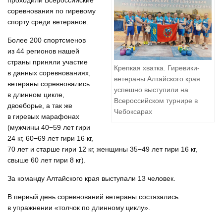
проходили Всероссийские
соревнования по гиревому
спорту среди ветеранов.
Более 200 спортсменов
из 44 регионов нашей
страны приняли участие
Крепкая хватка. Гиревики-
в данных соревнованиях,
ветераны Алтайского края
ветераны соревновались
успешно выступили на
в длинном цикле,
Всероссийском турнире в
двоеборье, а так же
Чебоксарах
в гиревых марафонах
(мужчины 40−59 лет гири
24 кг, 60−69 лет гири 16 кг,
70 лет и старше гири 12 кг, женщины 35−49 лет гири 16 кг,
свыше 60 лет гири 8 кг).
За команду Алтайского края выступали 13 человек.
В первый день соревнований ветераны состязались
в упражнении «толчок по длинному циклу».